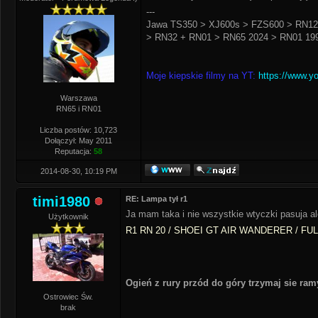
---
Jawa TS350 > XJ600s > FZS600 > RN12
> RN32 + RN01 > RN65 2024 > RN01 199
Moje kiepskie filmy na YT:
https://www.y
Warszawa
RN65 i RN01
Liczba postów: 10,723
Dołączył: May 2011
Reputacja:
58
2014-08-30, 10:19 PM
timi1980
RE: Lampa tył r1
Ja mam taka i nie wszystkie wtyczki pasuja al
Użytkownik
R1 RN 20 / SHOEI GT AIR WANDERER / FU
Ogień z rury przód do góry trzymaj sie ra
Ostrowiec Św.
brak