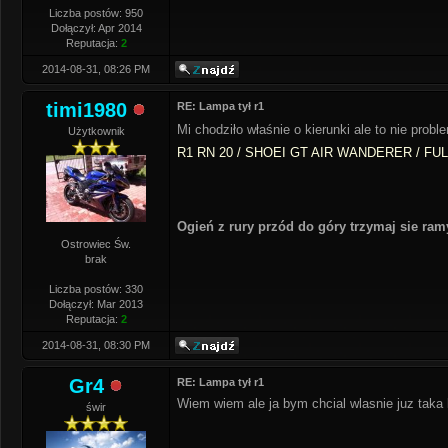
Liczba postów: 950
Dołączył: Apr 2014
Reputacja:
2
2014-08-31, 08:26 PM
timi1980
RE: Lampa tył r1
Mi chodziło właśnie o kierunki ale to nie probl
Użytkownik
R1 RN 20 / SHOEI GT AIR WANDERER / FU
Ogień z rury przód do góry trzymaj sie ra
Ostrowiec Św.
brak
Liczba postów: 330
Dołączył: Mar 2013
Reputacja:
2
2014-08-31, 08:30 PM
Gr4
RE: Lampa tył r1
Wiem wiem ale ja bym chcial wlasnie juz taka
świr