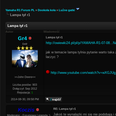
Yamaha R1 Forum PL
»
Dookoła koła
»
Luźne gatki
Lampa tył r1
Lampa tył r1
Autor
Wiadomość
Gr4
Lampa tył r1
http://owiewki24.pl/pl/p/YAMAHA-R1-07-08...
świr
jak w temacie lampa tylnia pytanie warto taka
laczyc ?
http://www.youtube.com/watch?v=wXGJUg
>>John Deere<<
Liczba postów: 903
Dołączył: Sep 2012
Reputacja:
1
2014-08-30, 09:58 PM
Koczis
RE: Lampa tył r1
Jakoś te wynalazki mi się nie podobają i 
Moderator - Forumowa Legenda :)