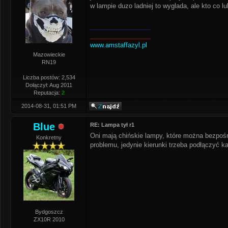
w lampie duzo ladniej to wyglada, ale kto co lu
_________________
_________________
www.amstaffazyl.pl
Mazowieckie
RN19
Liczba postów: 2,534
Dołączył: Aug 2011
Reputacja:
2
2014-08-31, 01:51 PM
Blue
RE: Lampa tył r1
Oni mają chińskie lampy, które można bezpośr
Konkretny
problemu, jedynie kierunki trzeba podłączyć k
Bydgoszcz
ZX10R 2010