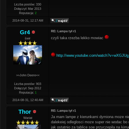
Liczba postów: 330
Dołączył: Mar 2013
Reputacja:
2
2014-08-31, 12:17 AM
Gr4
RE: Lampa tył r1
czyli taka rzezba lekko mowiac
świr
http://www.youtube.com/watch?v=wXGJUg
>>John Deere<<
Liczba postów: 903
Dołączył: Sep 2012
Reputacja:
1
2014-08-31, 12:40 AM
Thor
RE: Lampa tył r1
Ja mam lampe z kierunkami dymiona moze nie 
Wariat
dalekeiej odleglosci moze super nie wodac bo
jak ostatnio za tablice soe przyczepila na kirr