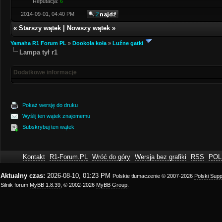
Reputacja:
6
2014-09-01, 04:40 PM
«
Starszy wątek
|
Nowszy wątek
»
Yamaha R1 Forum PL
»
Dookoła koła
»
Luźne gatki
Lampa tył r1
Dodatkowe informacje
Pokaż wersję do druku
Wyślij ten wątek znajomemu
Subskrybuj ten wątek
Kontakt
R1-Forum.PL
Wróć do góry
Wersja bez grafiki
RSS
POL
Aktualny czas:
2026-08-10, 01:23 PM
Polskie tłumaczenie © 2007-2026
Polski Sup
Silnik forum
MyBB 1.8.39
, © 2002-2026
MyBB Group
.