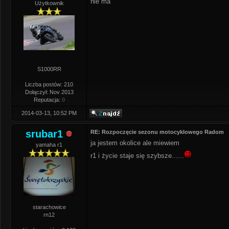
nie ma
Użytkownik
S1000RR
Liczba postów: 210
Dołączył: Nov 2013
Reputacja:
0
2014-03-13, 10:52 PM
srubar1
RE: Rozpoczęcie sezonu motocyklowego Radom
ja jestem okolice ale miewiem
yamaha r1
r1 i życie staje się szybsze......
starachowice
rn12