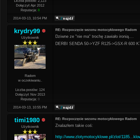
Liczba postów: 2,123
Dołączył: Apr 2012
Reputacja:
8
2014-03-13, 10:54 PM
krydry99
RE: Rozpoczęcie sezonu motocyklowego Radom
Dziwne ze "nie ma" trochę zawiało ironią....
Użytkownik
DERBI SENDA 50->YZF R125->GSX-R 600 K
Radom
w oczekiwaniu..
Liczba postów: 124
Dołączył: Nov 2013
Reputacja:
0
2014-03-13, 10:55 PM
timi1980
RE: Rozpoczęcie sezonu motocyklowego Radom
Znalazłem takie coś:
Użytkownik
http://www.zlotymotocyklowe.pl/zlot/1185...klo