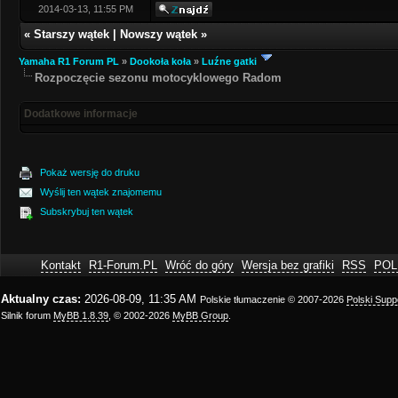
2014-03-13, 11:55 PM
«
Starszy wątek
|
Nowszy wątek
»
Yamaha R1 Forum PL
»
Dookoła koła
»
Luźne gatki
Rozpoczęcie sezonu motocyklowego Radom
Dodatkowe informacje
Pokaż wersję do druku
Wyślij ten wątek znajomemu
Subskrybuj ten wątek
Kontakt
R1-Forum.PL
Wróć do góry
Wersja bez grafiki
RSS
POL
Aktualny czas:
2026-08-09, 11:35 AM
Polskie tłumaczenie © 2007-2026
Polski Sup
Silnik forum
MyBB 1.8.39
, © 2002-2026
MyBB Group
.