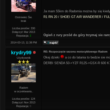
Ja mam 55km do Radomia można by się kiedy
R1 RN 20 / SHOEI GT AIR WANDERER / FU
Ostrowiec Św.
brak
Liczba postów: 330
Dołączył: Mar 2013
Ogień z rury przód do góry trzymaj sie ra
Reputacja:
2
2014-03-13, 11:38 PM
krydry99
RE: Rozpoczęcie sezonu motocyklowego Radom
Okej dzieki
a co do latania to bedzie sie 
Użytkownik
DERBI SENDA 50->YZF R125->GSX-R 600 K
Radom
w oczekiwaniu..
Liczba postów: 124
Dołączył: Nov 2013
Reputacja:
0