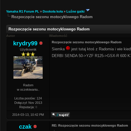
Yamaha R1 Forum PL
»
Dookoła koła
»
Luźne gatki
Rozpoczęcie sezonu motocyklowego Radom
Rozpoczęcie sezonu motocyklowego Radom
Autor
Wiadomość
krydry99
Rozpoczęcie sezonu motocyklowego Radom
Siemka
jest tutaj ktoś z Radomia i wie k
Użytkownik
DERBI SENDA 50->YZF R125->GSX-R 600 K
Radom
w oczekiwaniu..
Liczba postów: 124
Dołączył: Nov 2013
Reputacja:
0
2014-03-13, 10:42 PM
czak
RE: Rozpoczęcie sezonu motocyklowego Radom