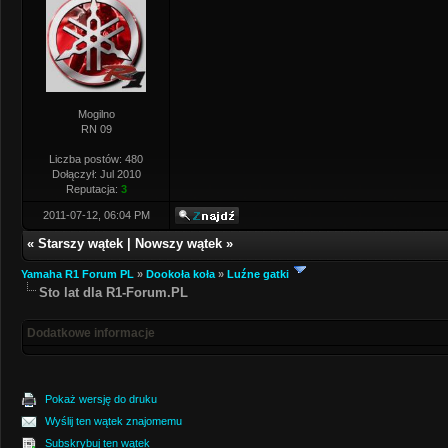
Mogilno
RN 09
Liczba postów: 480
Dołączył: Jul 2010
Reputacja:
3
2011-07-12, 06:04 PM
«
Starszy wątek
|
Nowszy wątek
»
Yamaha R1 Forum PL
»
Dookoła koła
»
Luźne gatki
Sto lat dla R1-Forum.PL
Dodatkowe informacje
Pokaż wersję do druku
Wyślij ten wątek znajomemu
Subskrybuj ten wątek