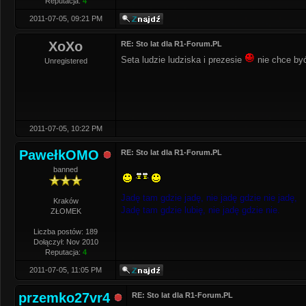
Reputacja:
4
2011-07-05, 09:21 PM
XoXo
RE: Sto lat dla R1-Forum.PL
Seta ludzie ludziska i prezesie
nie chce być
Unregistered
2011-07-05, 10:22 PM
PawełkOMO
RE: Sto lat dla R1-Forum.PL
banned
Jadę tam gdzie jadę, nie jadę gdzie nie jadę,
Kraków
Jadę tam gdzie lubię, nie jadę gdzie nie.
ZŁOMEK
Liczba postów: 189
Dołączył: Nov 2010
Reputacja:
4
2011-07-05, 11:05 PM
przemko27vr4
RE: Sto lat dla R1-Forum.PL