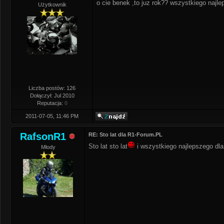
o cie benek ,to juz rok?? wszystkiego najl
Użytkownik
Liczba postów: 126
Dołączył: Jul 2010
Reputacja:
0
2011-07-05, 11:46 PM
RafsonR1
RE: Sto lat dla R1-Forum.PL
Sto lat sto lat
i wszystkiego najlepszego dla
Młody