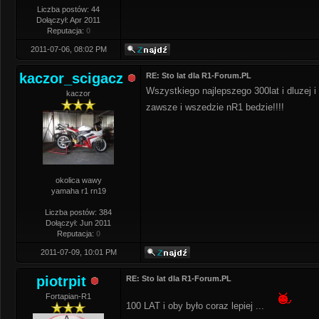
Liczba postów: 44
Dołączył: Apr 2011
Reputacja:
0
2011-07-06, 08:02 PM
kaczor_scigacz
RE: Sto lat dla R1-Forum.PL
Wszystkiego najlepszego 300lat i dluzej i
kaczor
zawsze i wszedzie nR1 bedzie!!!!
okolica wawy
yamaha r1 rn19
Liczba postów: 384
Dołączył: Jun 2011
Reputacja:
0
2011-07-09, 10:01 PM
piotrpit
RE: Sto lat dla R1-Forum.PL
Fortapian-R1
100 LAT i oby było coraz lepiej ...