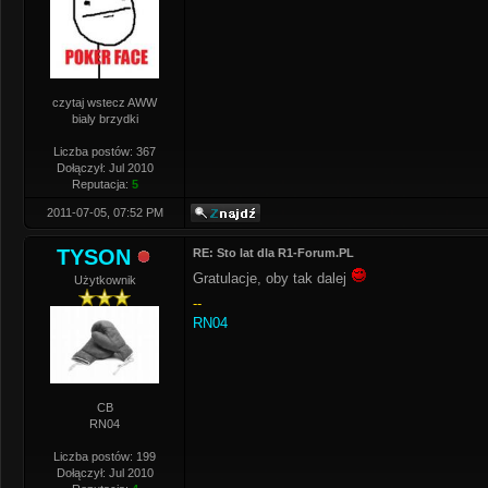
czytaj wstecz AWW
bialy brzydki
Liczba postów: 367
Dołączył: Jul 2010
Reputacja:
5
2011-07-05, 07:52 PM
TYSON
RE: Sto lat dla R1-Forum.PL
Gratulacje, oby tak dalej
Użytkownik
--
RN04
CB
RN04
Liczba postów: 199
Dołączył: Jul 2010