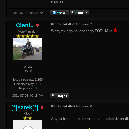
BeMisz
2011-07-05, 01:52 PM
Cieniu
RE: Sto lat dla R1-Forum.PL
Wszystkiego najlepszego FORUM-ie
MotoManiak ;)
W-wa
RN19
Liczba postów: 1,265
Dołączył: May 2011
Reputacja:
3
2011-07-05, 02:15 PM
[*]szrek[*]
RE: Sto lat dla R1-Forum.PL
Młody
Aby to forum istniało milion lat j jeden dzień d