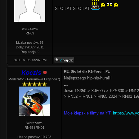
STO LAT STO LAT
warszawa
RN09
Liczba postów: 53
Dołączył: Apr 2011
Reputacja:
0
2011-07-05, 05:07 PM
Koczis
RE: Sto lat dla R1-Forum.PL
Najlepszego hip-hip-hura!!!
Moderator - Forumowa Legenda :)
---
Jawa TS350 > XJ600s > FZS600 > RN12
> RN32 + RN01 > RN65 2024 > RN01 199
Moje kiepskie filmy na YT:
https://www.y
Warszawa
RN65 i RN01
Liczba postów: 10,723