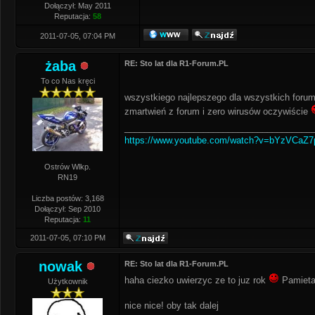
Dołączył: May 2011
Reputacja:
58
2011-07-05, 07:04 PM
żaba
RE: Sto lat dla R1-Forum.PL
To co Nas kręci
wszystkiego najlepszego dla wszystkich for
zmartwień z forum i zero wirusów oczywiście
______________________________________
https://www.youtube.com/watch?v=bYzVCaZ
Ostrów Wlkp.
RN19
Liczba postów: 3,168
Dołączył: Sep 2010
Reputacja:
11
2011-07-05, 07:10 PM
nowak
RE: Sto lat dla R1-Forum.PL
haha ciezko uwierzyc ze to juz rok
Pamietam
Użytkownik
nice nice! oby tak dalej