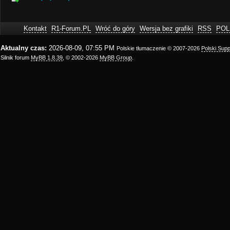
Kontakt
R1-Forum.PL
Wróć do góry
Wersja bez grafiki
RSS
POL
Aktualny czas:
2026-08-09, 07:55 PM
Polskie tłumaczenie © 2007-2026
Polski Sup
Silnik forum
MyBB 1.8.39
, © 2002-2026
MyBB Group
.