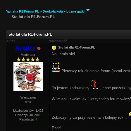
Yamaha R1 Forum PL
»
Dookoła koła
»
Luźne gatki
Sto lat dla R1-Forum.PL
Sto lat dla R1-Forum.PL
Autor
Wiadomość
BeMisz
Sto lat dla R1-Forum.PL
No i stało się!
Moderator
Pierwszy rok działania forum (portal zos
Ja jestem zadowolony
, choć początki by
Warszawa
W imieniu swoim jak i wszystkich forumowiczó
brak
Liczba postów: 1,423
Dołączył: Jul 2010
Zobaczymy co przyniesie nam kolejny rok...
Reputacja:
4
Pzdr!