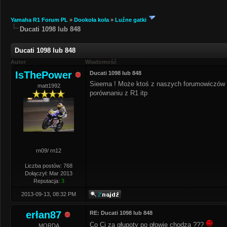
Yamaha R1 Forum PL
»
Dookoła koła
»
Luźne gatki
Ducati 1098 lub 848
Ducati 1098 lub 848
Autor
Wiadomość
IsThePower
Ducati 1098 lub 848
Sieema ! Może ktoś z naszych forumowiczów wi
matt1992
porównaniu z R1 itp
rn09/ rn12
Liczba postów: 768
Dołączył: Mar 2013
Reputacja:
3
2013-09-13, 08:32 PM
erłan87
RE: Ducati 1098 lub 848
Co Ci za głupoty po głowie chodzą ???
MORDA