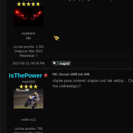
wyjebane
jaja
Liczba postów: 1,301
Dołączył: Mar 2013
Reputacja:
0
2013-09-13, 08:36 PM
IsThePower
RE: Ducati 1098 lub 848
chyba pora zmienić stajnie coś tak widzę... C
matt1992
ma ciekawego;//
rn09/ rn12
Liczba postów: 768