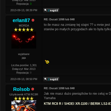
Dołączył: Mar 2013
Reputacja:
3
2013-09-13, 08:39 PM
erłan87
RE: Ducati 1098 lub 848
to ile masz na zmianę tej stajni ?? u mnie jes
MORDA
stanów po małych przygodach ale to była tylk
wyjebane
jaja
Liczba postów: 1,301
Dołączył: Mar 2013
Reputacja:
0
2013-09-13, 08:50 PM
Rolsob
RE: Ducati 1098 lub 848
Jak nie masz dużo pieniążków to nie celuj w 
Użytkownik KTM RC8R
Yamaha
KTM RC8 R / SHOEI XR-1100 / BERIK LS2-8