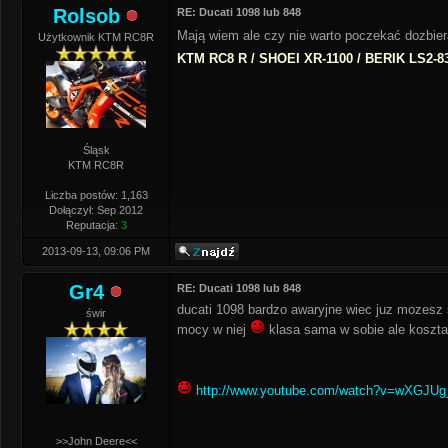
Rolsob
RE: Ducati 1098 lub 848
Mają wiem ale czy nie warto poczekać dozbie
Użytkownik KTM RC8R
KTM RC8 R / SHOEI XR-1100 / BERIK LS2-8
Śląsk
KTM RC8R
Liczba postów: 1,163
Dołączył: Sep 2012
Reputacja:
3
2013-09-13, 09:06 PM
Gr4
RE: Ducati 1098 lub 848
ducati 1098 bardzo awaryjne wiec juz mozesz 
świr
mocy w niej
klasa sama w sobie ale koszta
http://www.youtube.com/watch?v=wXGJUg
>>John Deere<<