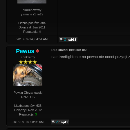
okolica wawy
yamaha r1 rn19
Liczba postów: 384
Dołączył: Jun 2011
Reputacja:
0
2013-09-14, 04:51 AM
Pewus
RE: Ducati 1098 lub 848
na streetfighterze na pewno nie oceni pozycji
Konkretny
Powiat Chrzanowski
RN20 US
Liczba postów: 633
Dołączył: Nov 2012
Reputacja:
3
2013-09-14, 08:06 AM