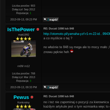
Liczba postów: 903
Dołączył: Sep 2012
Reputacja:
1
2013-09-13, 09:23 PM
IsThePower
RE: Ducati 1098 lub 848
http://otomoto.pl/yamaha-yzf-r1-rn-22-id...9943
matt1992
a co myślicie o tej ?
no właśnie te 848 są mega ale to mocy mało ;/
znowu pęknie heh
rn09/ rn12
Liczba postów: 768
Dołączył: Mar 2013
Reputacja:
3
2013-09-13, 09:33 PM
Pewus
RE: Ducati 1098 lub 848
no i też nie zapominaj o pozycji za kierowni
Konkretny
każdym artykule jest o tym wzmianka więc to c