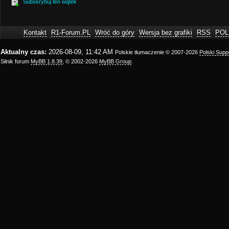
Subskrybuj ten wątek
Kontakt
R1-Forum.PL
Wróć do góry
Wersja bez grafiki
RSS
POL
Aktualny czas:
2026-08-09, 11:42 AM
Polskie tłumaczenie © 2007-2026
Polski Sup
Silnik forum
MyBB 1.8.39
, © 2002-2026
MyBB Group
.