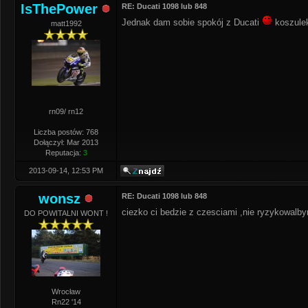
IsThePower
RE: Ducati 1098 lub 848
Jednak dam sobie spokój z Ducati
koszulek
matt1992
rn09/ rn12
Liczba postów: 768
Dołączył: Mar 2013
Reputacja:
3
2013-09-14, 12:53 PM
wonsz
RE: Ducati 1098 lub 848
ciezko ci bedzie z czesciami ,nie ryzykowalb
DO POWITALNI WONT !
Wrocław
Rn22 '14