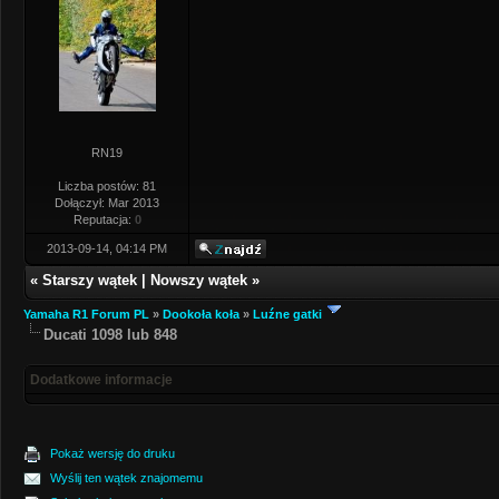
RN19
Liczba postów: 81
Dołączył: Mar 2013
Reputacja:
0
2013-09-14, 04:14 PM
«
Starszy wątek
|
Nowszy wątek
»
Yamaha R1 Forum PL
»
Dookoła koła
»
Luźne gatki
Ducati 1098 lub 848
Dodatkowe informacje
Pokaż wersję do druku
Wyślij ten wątek znajomemu