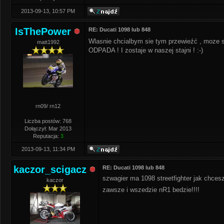
2013-09-13, 10:57 PM
IsThePower
RE: Ducati 1098 lub 848
Wlasnie chcialbym sie tym przewieźć , moze s
matt1992
ODPADA ! I zostaje w naszej stajni ! :-)
rn09/ rn12
Liczba postów: 768
Dołączył: Mar 2013
Reputacja:
3
2013-09-13, 11:34 PM
kaczor_scigacz
RE: Ducati 1098 lub 848
szwagier ma 1098 streetfighter jak chces
kaczor
zawsze i wszedzie nR1 bedzie!!!!