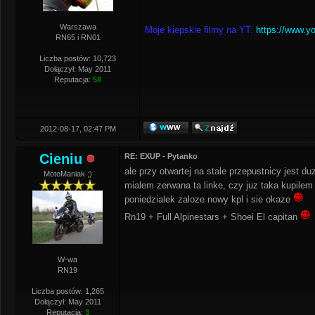
Warszawa
Moje kiepskie filmy na YT:
https://www.y
RN65 i RN01
Liczba postów: 10,723
Dołączył: May 2011
Reputacja:
58
2012-08-17, 02:47 PM
Cieniu
RE: EXUP - Pytanko
ale przy otwartej na stale przepustnicy jest d
MotoManiak ;)
mialem zerwana ta linke, czy juz taka kupilem
poniedzialek zaloze nowy kpl i sie okaze
Rn19 + Full Alpinestars + Shoei El capitan
W-wa
RN19
Liczba postów: 1,265
Dołączył: May 2011
Reputacja:
3