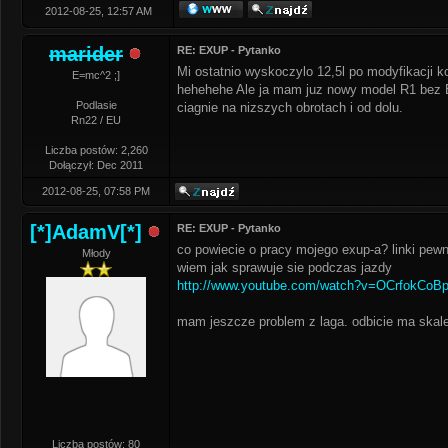
2012-08-25, 12:57 AM
marider
RE: EXUP - Pytanko
Mi ostatnio wyskoczylo 12,5l po modyfikacji 
E=mc^2 ;]
hehehehe Ale ja mam juz nowy model R1 bez EX
Podlasie
ciagnie na nizszych obrotach i od dolu.
Rn22 / EU
Liczba postów: 2,260
Dołączył: Dec 2011
2012-08-25, 07:58 PM
[*]AdamV[*]
RE: EXUP - Pytanko
co powiecie o pracy mojego exup-a? linki pewni
Młody
wiem jak sprawuje sie podczas jazdy
http://www.youtube.com/watch?v=OCrfokCoB
mam jeszcze problem z laga. odbicie ma skale 
Liczba postów: 80