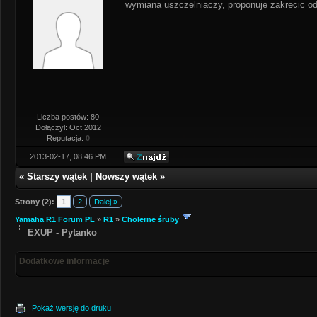
wymiana uszczelniaczy, proponuje zakrecic 
Liczba postów: 80
Dołączył: Oct 2012
Reputacja:
0
2013-02-17, 08:46 PM
«
Starszy wątek
|
Nowszy wątek
»
Strony (2):
1
2
Dalej »
Yamaha R1 Forum PL
»
R1
»
Cholerne śruby
EXUP - Pytanko
Dodatkowe informacje
Pokaż wersję do druku