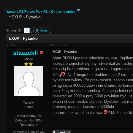
Yamaha R1 Forum PL
»
R1
»
Cholerne śruby
EXUP - Pytanko
Strony (2):
1
2
Dalej »
EXUP - Pytanko
Autor
Wiadomość
staszekli
EXUP - Pytanko
Mam RN09 i pytanie odnośnie exup-a. Kupiłem j
Młody
Kolega przejechał się nią i stwierdził że tro
koło idą bez problemu z gazu na drugim biegu
62kg
. Na 1 biegu bez problemu ale 2 nie m
był źle ustawiony. Po przekręceniu zapłonu ust
osiągnięciu 4000obrotow i nie otwiera do końca
najbliższym czasie spróbuje ściągnąć linki i 
otwierać od 2000 a przy 6000 powinien być już
exup i chodzi bardzo płynnie. Myślałem że moż
Tarnów
krokowy reaguje dopiero od 4000obr
RN09
Jestem ciekaw jak jest u was
? Może jest k
Liczba postów: 46
Dołączył: Jun 2012
Reputacja:
0
2012-07-12, 09:13 AM