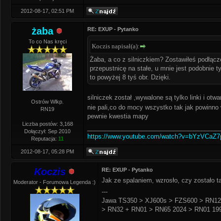
2012-08-17, 02:51 PM
żaba
RE: EXUP - Pytanko
To co Nas kręci
Koczis napisał(a):
Żaba, a co z silniczkiem? Zostawiłeś podłącz
przepustnicę na stałe, u mnie jest podobnie t
to powyżej 8 tyś obr. Dzięki.
silniczek został ,wywalone są tylko linki i otw
Ostrów Wlkp.
nie pali,co do mocy wszystko tak jak powinno 
RN19
pewnie kwestia mapy
Liczba postów: 3,168
______________________________________
Dołączył: Sep 2010
https://www.youtube.com/watch?v=bYzVCaZ
Reputacja:
11
2012-08-17, 05:28 PM
Koczis
RE: EXUP - Pytanko
Jak ze spalaniem, wzrosło, czy zostało t
Moderator - Forumowa Legenda :)
---
Jawa TS350 > XJ600s > FZS600 > RN12
> RN32 + RN01 > RN65 2024 > RN01 199