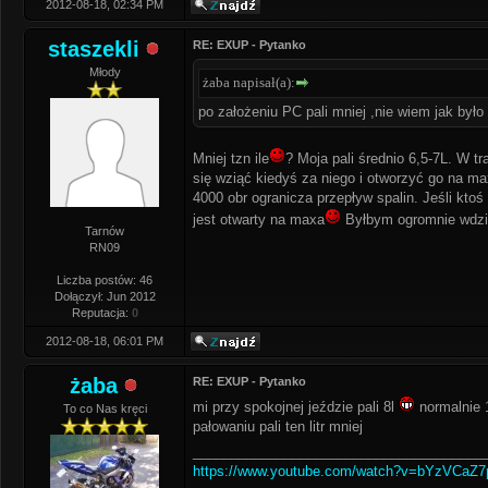
2012-08-18, 02:34 PM
staszekli
RE: EXUP - Pytanko
Młody
żaba napisał(a):
po założeniu PC pali mniej ,nie wiem jak był
Mniej tzn ile
? Moja pali średnio 6,5-7L. W 
się wziąć kiedyś za niego i otworzyć go na ma
4000 obr ogranicza przepływ spalin. Jeśli ktoś
jest otwarty na maxa
Byłbym ogromnie wdz
Tarnów
RN09
Liczba postów: 46
Dołączył: Jun 2012
Reputacja:
0
2012-08-18, 06:01 PM
żaba
RE: EXUP - Pytanko
mi przy spokojnej jeździe pali 8l
normalnie 
To co Nas kręci
pałowaniu pali ten litr mniej
______________________________________
https://www.youtube.com/watch?v=bYzVCaZ