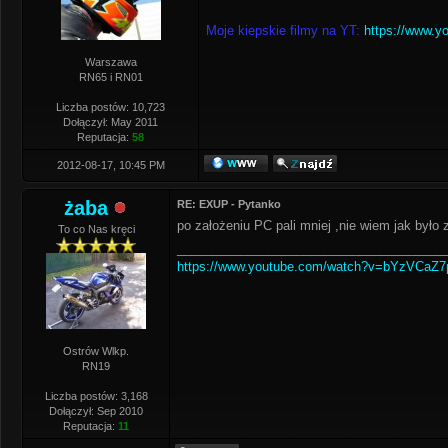
Moje kiepskie filmy na YT:
https://www.y
Warszawa
RN65 i RN01
Liczba postów: 10,723
Dołączył: May 2011
Reputacja:
58
2012-08-17, 10:45 PM
żaba
RE: EXUP - Pytanko
po założeniu PC pali mniej ,nie wiem jak było
To co Nas kręci
______________________________________
https://www.youtube.com/watch?v=bYzVCaZ
Ostrów Wlkp.
RN19
Liczba postów: 3,168
Dołączył: Sep 2010
Reputacja:
11