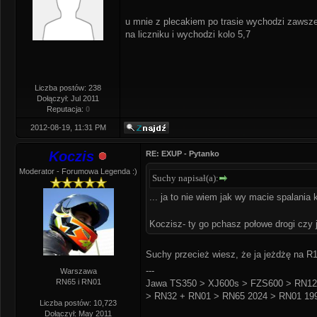
u mnie z plecakiem po trasie wychodzi zawsze 
na liczniku i wychodzi kolo 5,7
Liczba postów: 238
Dołączył: Jul 2011
Reputacja:
0
2012-08-19, 11:31 PM
Koczis
RE: EXUP - Pytanko
Moderator - Forumowa Legenda :)
Suchy napisał(a):
... ja to nie wiem jak wy macie spalania k
Koczisz- ty go pchasz połowe drogi czy
Suchy przecież wiesz, że ja jeżdżę na R1
---
Warszawa
RN65 i RN01
Jawa TS350 > XJ600s > FZS600 > RN12
> RN32 + RN01 > RN65 2024 > RN01 199
Liczba postów: 10,723
Dołączył: May 2011