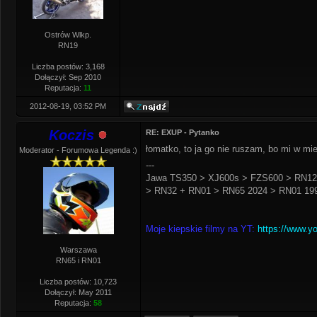
Ostrów Wlkp.
RN19
Liczba postów: 3,168
Dołączył: Sep 2010
Reputacja:
11
2012-08-19, 03:52 PM
Koczis
RE: EXUP - Pytanko
łomatko, to ja go nie ruszam, bo mi w mie
Moderator - Forumowa Legenda :)
---
Jawa TS350 > XJ600s > FZS600 > RN12
> RN32 + RN01 > RN65 2024 > RN01 199
Moje kiepskie filmy na YT:
https://www.y
Warszawa
RN65 i RN01
Liczba postów: 10,723
Dołączył: May 2011
Reputacja:
58