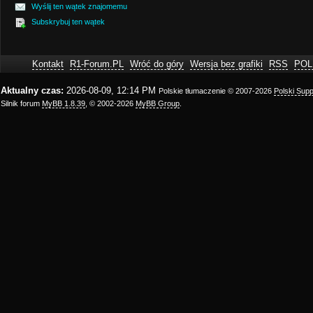
Wyślij ten wątek znajomemu
Subskrybuj ten wątek
Kontakt
R1-Forum.PL
Wróć do góry
Wersja bez grafiki
RSS
POL
Aktualny czas:
2026-08-09, 12:14 PM
Polskie tłumaczenie © 2007-2026
Polski Sup
Silnik forum
MyBB 1.8.39
, © 2002-2026
MyBB Group
.