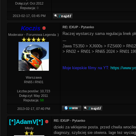
Dołączył: Oct 2012
Reputacja:
0
2013-02-17, 03:45 PM
Koczis
RE: EXUP - Pytanko
Raczej wystarczy sama regulacja linek pl
Moderator - Forumowa Legenda :)
---
Jawa TS350 > XJ600s > FZS600 > RN12
> RN32 + RN01 > RN65 2024 > RN01 199
Moje kiepskie filmy na YT:
https://www.y
Warszawa
RN65 i RN01
Liczba postów: 10,723
Dołączył: May 2011
Reputacja:
58
2013-02-17, 07:40 PM
[*]AdamV[*]
RE: EXUP - Pytanko
dzieki za wklejenie posta. przed chwila wroci
Młody
diagnozy, szybciej sie otwiera. lage tez wycia