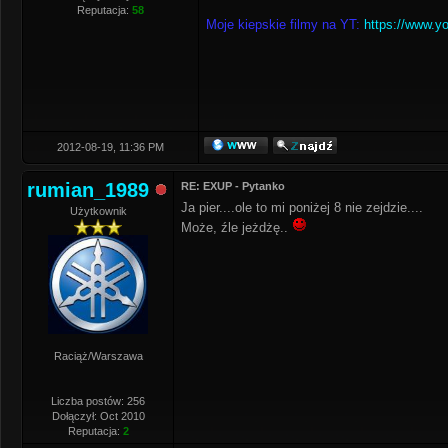
Reputacja:
58
Moje kiepskie filmy na YT:
https://www.y
2012-08-19, 11:36 PM
rumian_1989
RE: EXUP - Pytanko
Ja pier....ole to mi poniżej 8 nie zejdzie....
Użytkownik
Może, źle jeżdżę..
Raciąż/Warszawa
Liczba postów: 256
Dołączył: Oct 2010
Reputacja:
2