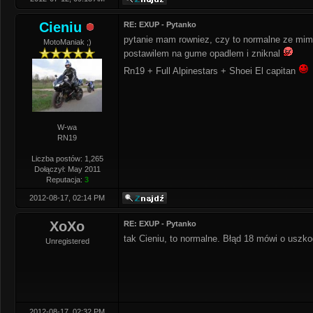
Cieniu
RE: EXUP - Pytanko
pytanie mam rowniez, czy to normalne ze mimo z
MotoManiak ;)
postawilem na gume opadlem i zniknal
Rn19 + Full Alpinestars + Shoei El capitan
W-wa
RN19
Liczba postów: 1,265
Dołączył: May 2011
Reputacja:
3
2012-08-17, 02:14 PM
XoXo
RE: EXUP - Pytanko
tak Cieniu, to normalne. Błąd 18 mówi o usz
Unregistered
2012-08-17, 02:32 PM