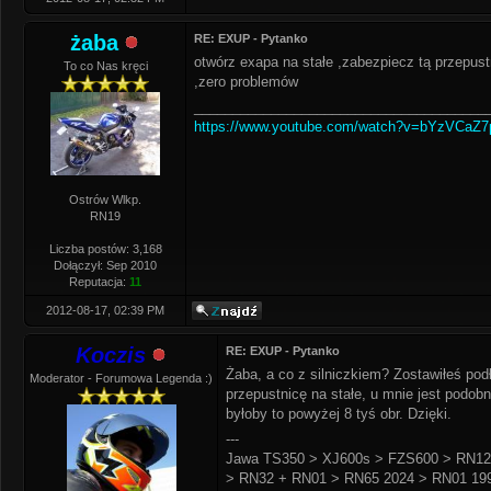
żaba
RE: EXUP - Pytanko
otwórz exapa na stałe ,zabezpiecz tą przepust
To co Nas kręci
,zero problemów
______________________________________
https://www.youtube.com/watch?v=bYzVCaZ
Ostrów Wlkp.
RN19
Liczba postów: 3,168
Dołączył: Sep 2010
Reputacja:
11
2012-08-17, 02:39 PM
Koczis
RE: EXUP - Pytanko
Żaba, a co z silniczkiem? Zostawiłeś pod
Moderator - Forumowa Legenda :)
przepustnicę na stałe, u mnie jest podob
byłoby to powyżej 8 tyś obr. Dzięki.
---
Jawa TS350 > XJ600s > FZS600 > RN12
> RN32 + RN01 > RN65 2024 > RN01 199