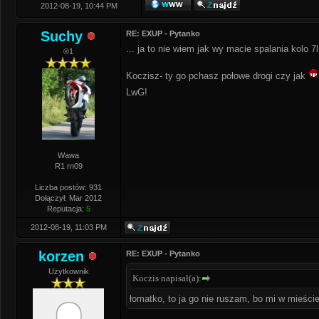
2012-08-19, 10:44 PM
Suchy
RE: EXUP - Pytanko
... ja to nie wiem jak wy macie spalania kolo 7l
®1
Koczisz- ty go pchasz połowe drogi czy jak
LwG!
Wawa
R1 rn09
Liczba postów: 931
Dołączył: Mar 2012
Reputacja:
5
2012-08-19, 11:03 PM
korzen
RE: EXUP - Pytanko
Użytkownik
Koczis napisał(a):
łomatko, to ja go nie ruszam, bo mi w mieście 