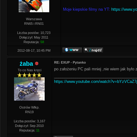
Moje kiepskie filmy na YT:
https://www.y
Warszawa
RN65 i RN01
Liczba postów: 10,723
Dołączył: May 2011
Reputacja:
58
2012-08-17, 10:45 PM
żaba
RE: EXUP - Pytanko
po założeniu PC pali mniej ,nie wiem jak było
To co Nas kręci
______________________________________
https://www.youtube.com/watch?v=bYzVCaZ
Ostrów Wlkp.
RN19
Liczba postów: 3,167
Dołączył: Sep 2010
Reputacja:
11