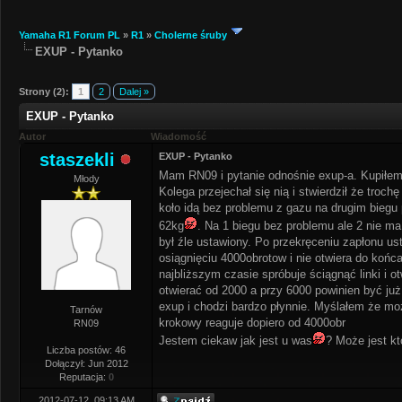
Yamaha R1 Forum PL
»
R1
»
Cholerne śruby
EXUP - Pytanko
Strony (2):
1
2
Dalej »
EXUP - Pytanko
Autor
Wiadomość
staszekli
EXUP - Pytanko
Mam RN09 i pytanie odnośnie exup-a. Kupiłem j
Młody
Kolega przejechał się nią i stwierdził że tro
koło idą bez problemu z gazu na drugim biegu
62kg
. Na 1 biegu bez problemu ale 2 nie m
był źle ustawiony. Po przekręceniu zapłonu ust
osiągnięciu 4000obrotow i nie otwiera do końca
najbliższym czasie spróbuje ściągnąć linki i 
otwierać od 2000 a przy 6000 powinien być już
exup i chodzi bardzo płynnie. Myślałem że moż
Tarnów
krokowy reaguje dopiero od 4000obr
RN09
Jestem ciekaw jak jest u was
? Może jest k
Liczba postów: 46
Dołączył: Jun 2012
Reputacja:
0
2012-07-12, 09:13 AM