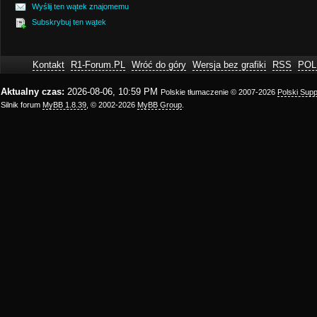
Wyślij ten wątek znajomemu
Subskrybuj ten wątek
Kontakt
R1-Forum.PL
Wróć do góry
Wersja bez grafiki
RSS
POL
Aktualny czas:
2026-08-06, 10:59 PM
Polskie tłumaczenie © 2007-2026
Polski Sup
Silnik forum
MyBB 1.8.39
, © 2002-2026
MyBB Group
.