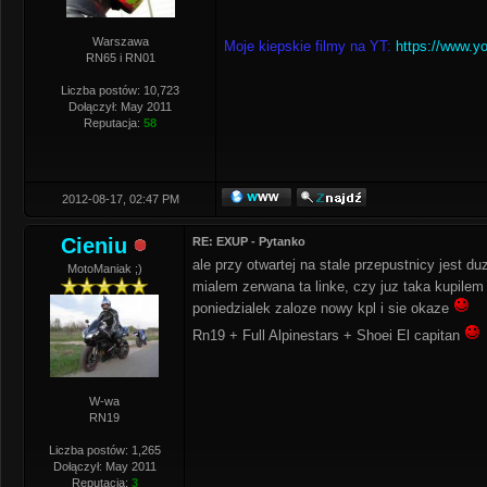
Warszawa
Moje kiepskie filmy na YT:
https://www.y
RN65 i RN01
Liczba postów: 10,723
Dołączył: May 2011
Reputacja:
58
2012-08-17, 02:47 PM
Cieniu
RE: EXUP - Pytanko
ale przy otwartej na stale przepustnicy jest d
MotoManiak ;)
mialem zerwana ta linke, czy juz taka kupilem
poniedzialek zaloze nowy kpl i sie okaze
Rn19 + Full Alpinestars + Shoei El capitan
W-wa
RN19
Liczba postów: 1,265
Dołączył: May 2011
Reputacja:
3