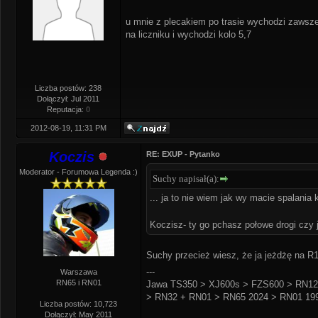
u mnie z plecakiem po trasie wychodzi zawsze 
na liczniku i wychodzi kolo 5,7
Liczba postów: 238
Dołączył: Jul 2011
Reputacja:
0
2012-08-19, 11:31 PM
Koczis
RE: EXUP - Pytanko
Moderator - Forumowa Legenda :)
Suchy napisał(a):
... ja to nie wiem jak wy macie spalania k
Koczisz- ty go pchasz połowe drogi czy
Suchy przecież wiesz, że ja jeżdżę na R1
---
Warszawa
RN65 i RN01
Jawa TS350 > XJ600s > FZS600 > RN12
> RN32 + RN01 > RN65 2024 > RN01 199
Liczba postów: 10,723
Dołączył: May 2011