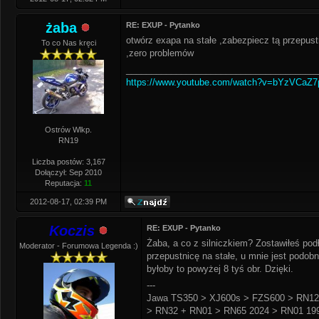
żaba
RE: EXUP - Pytanko
otwórz exapa na stałe ,zabezpiecz tą przepust
To co Nas kręci
,zero problemów
______________________________________
https://www.youtube.com/watch?v=bYzVCaZ
Ostrów Wlkp.
RN19
Liczba postów: 3,167
Dołączył: Sep 2010
Reputacja:
11
2012-08-17, 02:39 PM
Koczis
RE: EXUP - Pytanko
Żaba, a co z silniczkiem? Zostawiłeś pod
Moderator - Forumowa Legenda :)
przepustnicę na stałe, u mnie jest podob
byłoby to powyżej 8 tyś obr. Dzięki.
---
Jawa TS350 > XJ600s > FZS600 > RN12
> RN32 + RN01 > RN65 2024 > RN01 199