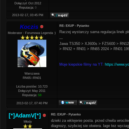
Dołączył: Oct 2012
Reputacja:
0
2013-02-17, 03:45 PM
Koczis
RE: EXUP - Pytanko
Raczej wystarczy sama regulacja linek pl
Moderator - Forumowa Legenda :)
---
Jawa TS350 > XJ600s > FZS600 > RN12
> RN32 + RN01 > RN65 2024 > RN01 199
Moje kiepskie filmy na YT:
https://www.y
Warszawa
RN65 i RN01
Liczba postów: 10,723
Dołączył: May 2011
Reputacja:
58
2013-02-17, 07:40 PM
[*]AdamV[*]
RE: EXUP - Pytanko
dzieki za wklejenie posta. przed chwila wroci
Młody
diagnozy, szybciej sie otwiera. lage tez wycia