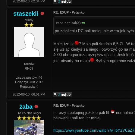
2012-08-18, 02:34 PM
staszekli
RE: EXUP - Pytanko
Młody
żaba napisał(a):
po założeniu PC pali mniej ,nie wiem jak był
Mniej tzn ile
? Moja pali średnio 6,5-7L. W 
się wziąć kiedyś za niego i otworzyć go na ma
4000 obr ogranicza przepływ spalin. Jeśli ktoś
jest otwarty na maxa
Byłbym ogromnie wdz
Tarnów
RN09
Liczba postów: 46
Dołączył: Jun 2012
Reputacja:
0
2012-08-18, 06:01 PM
żaba
RE: EXUP - Pytanko
mi przy spokojnej jeździe pali 8l
normalnie 
To co Nas kręci
pałowaniu pali ten litr mniej
______________________________________
https://www.youtube.com/watch?v=bYzVCaZ