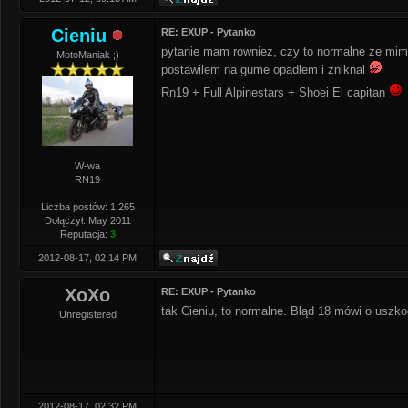
Cieniu
RE: EXUP - Pytanko
pytanie mam rowniez, czy to normalne ze mimo z
MotoManiak ;)
postawilem na gume opadlem i zniknal
Rn19 + Full Alpinestars + Shoei El capitan
W-wa
RN19
Liczba postów: 1,265
Dołączył: May 2011
Reputacja:
3
2012-08-17, 02:14 PM
XoXo
RE: EXUP - Pytanko
tak Cieniu, to normalne. Błąd 18 mówi o usz
Unregistered
2012-08-17, 02:32 PM