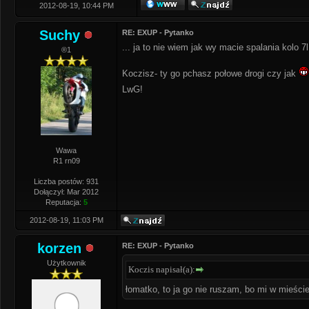
2012-08-19, 10:44 PM
Suchy
RE: EXUP - Pytanko
... ja to nie wiem jak wy macie spalania kolo 7l
®1
Koczisz- ty go pchasz połowe drogi czy jak
LwG!
Wawa
R1 rn09
Liczba postów: 931
Dołączył: Mar 2012
Reputacja:
5
2012-08-19, 11:03 PM
korzen
RE: EXUP - Pytanko
Użytkownik
Koczis napisał(a):
łomatko, to ja go nie ruszam, bo mi w mieście 