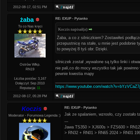
2012-08-17, 02:51 PM
żaba
RE: EXUP - Pytanko
To co Nas kręci
Koczis napisał(a):
Żaba, a co z silniczkiem? Zostawiłeś podłącz
przepustnicę na stałe, u mnie jest podobnie t
to powyżej 8 tyś obr. Dzięki.
silniczek został ,wywalone są tylko linki i otw
Ostrów Wlkp.
nie pali,co do mocy wszystko tak jak powinno 
RN19
pewnie kwestia mapy
Liczba postów: 3,167
______________________________________
Dołączył: Sep 2010
https://www.youtube.com/watch?v=bYzVCaZ
Reputacja:
11
2012-08-17, 05:28 PM
Koczis
RE: EXUP - Pytanko
Jak ze spalaniem, wzrosło, czy zostało t
Moderator - Forumowa Legenda :)
---
Jawa TS350 > XJ600s > FZS600 > RN12
> RN32 + RN01 > RN65 2024 > RN01 199