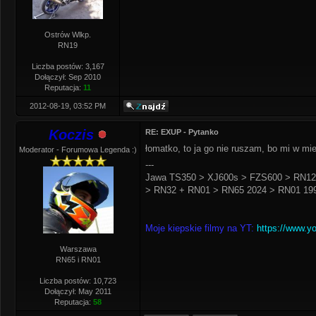
Ostrów Wlkp.
RN19
Liczba postów: 3,167
Dołączył: Sep 2010
Reputacja:
11
2012-08-19, 03:52 PM
Koczis
RE: EXUP - Pytanko
łomatko, to ja go nie ruszam, bo mi w mie
Moderator - Forumowa Legenda :)
---
Jawa TS350 > XJ600s > FZS600 > RN12
> RN32 + RN01 > RN65 2024 > RN01 199
Moje kiepskie filmy na YT:
https://www.y
Warszawa
RN65 i RN01
Liczba postów: 10,723
Dołączył: May 2011
Reputacja:
58