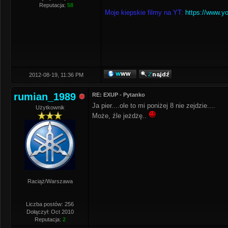
Reputacja:
58
Moje kiepskie filmy na YT:
https://www.y
2012-08-19, 11:36 PM
rumian_1989
RE: EXUP - Pytanko
Ja pier....ole to mi poniżej 8 nie zejdzie....
Użytkownik
Może, źle jeżdżę..
Raciąż/Warszawa
Liczba postów: 256
Dołączył: Oct 2010
Reputacja:
2