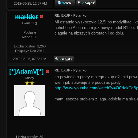
2012-08-25, 12:57 AM
marider
RE: EXUP - Pytanko
Mi ostatnio wyskoczylo 12,5l po modyfikacji 
E=mc^2 ;]
hehehehe Ale ja mam juz nowy model R1 bez EX
Podlasie
ciagnie na nizszych obrotach i od dolu.
Rn22 / EU
Liczba postów: 2,260
Dołączył: Dec 2011
2012-08-25, 07:58 PM
[*]AdamV[*]
RE: EXUP - Pytanko
co powiecie o pracy mojego exup-a? linki pewni
Młody
wiem jak sprawuje sie podczas jazdy
http://www.youtube.com/watch?v=OCrfokCoB
mam jeszcze problem z laga. odbicie ma skale 
Liczba postów: 80