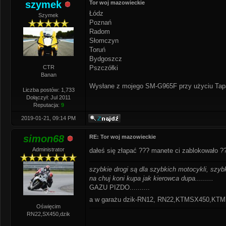
szymek
Tor woj mazowieckie
Łódz
Szymek
Poznań
Radom
Słomczyn
Toruń
Bydgoszcz
CTR
Pszczółki
Banan
Wysłane z mojego SM-G965F przy użyciu Tap
Liczba postów: 1,733
Dołączył: Jul 2011
Reputacja:
9
2019-01-21, 09:14 PM
simon68
RE: Tor woj mazowieckie
Administrator
dałeś się złapać ??? manete ci zablokowało 
szybkie drogi są dla szybkich motocykli, szybk
na chuj koni kupa jak kierowca dupa.........
GAZU PIZDO..........
a w garażu dzik-RN12, RN22,KTMSX450,K
Oświęcim
RN22,SX450,dzik