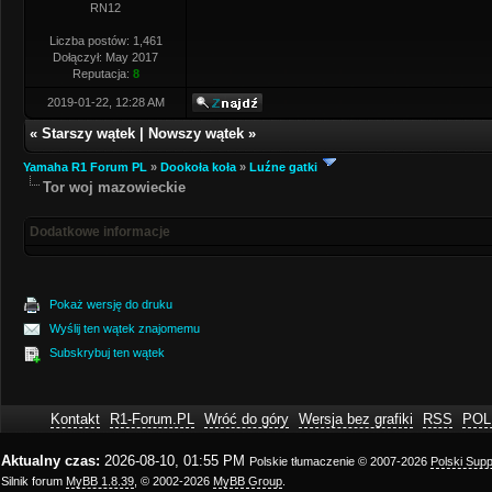
RN12
Liczba postów: 1,461
Dołączył: May 2017
Reputacja:
8
2019-01-22, 12:28 AM
«
Starszy wątek
|
Nowszy wątek
»
Yamaha R1 Forum PL
»
Dookoła koła
»
Luźne gatki
Tor woj mazowieckie
Dodatkowe informacje
Pokaż wersję do druku
Wyślij ten wątek znajomemu
Subskrybuj ten wątek
Kontakt
R1-Forum.PL
Wróć do góry
Wersja bez grafiki
RSS
POL
Aktualny czas:
2026-08-10, 01:55 PM
Polskie tłumaczenie © 2007-2026
Polski Sup
Silnik forum
MyBB 1.8.39
, © 2002-2026
MyBB Group
.