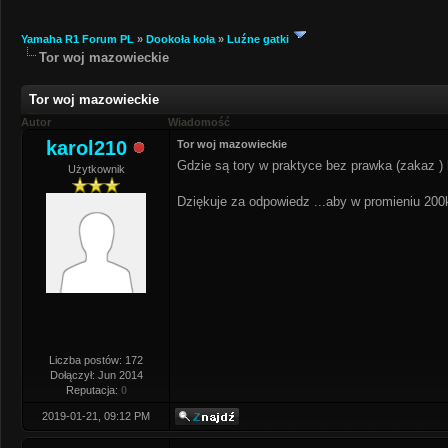
Yamaha R1 Forum PL
»
Dookoła koła
»
Luźne gatki
Tor woj mazowieckie
Tor woj mazowieckie
Autor
Wiadomość
karol210
Tor woj mazowieckie
Gdzie są tory w praktyce bez prawka (zakaz ) 
Użytkownik
Dziękuje za odpowiedz ...aby w promieniu 20
Liczba postów: 172
Dołączył: Jun 2014
Reputacja:
0
2019-01-21, 09:12 PM