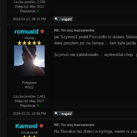
Liczba postów: 2,766
Dołączył: Mar 2012
Reputacja:
9
2019-01-21, 09:15 PM
romuald
RE: Tor woj mazowieckie
jak Szymuś1 podał Pszczółki to dodam Silesia .
Wariat
dalej poszłem pić na sempa ... tam była jazd
Szymuś nie zablokowało ... wydoroślał chop.
Potęgowo
RN12
Liczba postów: 1,461
Dołączył: May 2017
Reputacja:
8
2019-01-21, 10:58 PM
Kamool
RE: Tor woj mazowieckie
Na Slovakie też doleci w trymiga, nawet ni za
Użytkownik