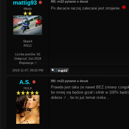
mattig93
RE: rn22 pytanie o decat
Po decacie raczej zalecane jest strojenie.
Młody
Słupsk
RN12
Liczba postów: 82
Dołączył: Jun 2018
Reputacja:
0
2018-11-07, 09:02 PM
A.S.
RE: rn22 pytanie o decat
Prawda jest taka że nawet BEZ zmiany czegoko
HULK
bo mniej się będzie grzał i silnik w 100% będzi
dobrze :/ .. bo to już temat rzeka ..