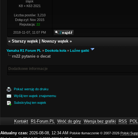
śląsk
K8 + K63 2021
Liczba postów: 3,210
Dołączył: Nov 2015
Reputacja:
22
2018-11-07, 11:07 PM
«
Starszy wątek
|
Nowszy wątek
»
Yamaha R1 Forum PL
»
Dookoła koła
»
Luźne gatki
rn22 pytanie o decat
Dodatkowe informacje
Pokaż wersję do druku
Wyślij ten wątek znajomemu
Subskrybuj ten wątek
Kontakt
R1-Forum.PL
Wróć do góry
Wersja bez grafiki
RSS
POL
Aktualny czas:
2026-08-08, 12:34 AM
Polskie tłumaczenie © 2007-2026
Polski Sup