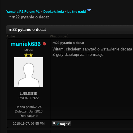
Yamaha R1 Forum PL
»
Dookoła koła
»
Luźne gatki
rn22 pytanie o decat
rn22 pytanie o decat
Autor
Wiadomość
maniek686
rn22 pytanie o decat
Witam, chciałem zapytać o wstawienie decata 
Młody
Z góry dziekuje za informacje.
LUBLESKIE
RNO4 , RN22
Liczba postów: 24
Dołączył: Jun 2018
Reputacja:
0
2018-11-07, 08:55 PM