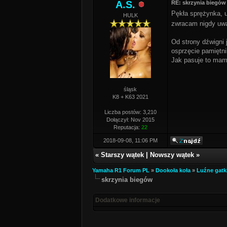
A.S.
RE: skrzynia biegów
Pękła sprężynka, u
HULK
zwracam nigdy uwa
Od strony dźwigni j
osprzęcie pamiętni
Jak pasuje to mam 
śląsk
K8 + K63 2021
Liczba postów: 3,210
Dołączył: Nov 2015
Reputacja:
22
2018-09-08, 11:06 PM
«
Starszy wątek
|
Nowszy wątek
»
Yamaha R1 Forum PL
»
Dookoła koła
»
Luźne gatk
skrzynia biegów
Dodatkowe informacje