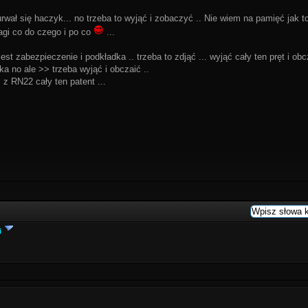
rwał się haczyk... no trzeba to wyjąć i zobaczyć .. Nie wiem na pamięć jak to
gi co do czego i po co
...
est zabezpieczenie i podkładka .. trzeba to zdjąć ... wyjąć cały ten pręt i o
ka no ale >> trzeba wyjąć i obczaić ..
z RN22 cały ten patent ...
i