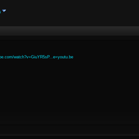
i
ube.com/watch?v=GiuYR5sP...e=youtu.be