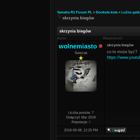
Yamaha R1 Forum PL
»
Dookoła koła
»
Luźne gatk
skrzynia biegów
skrzynia biegów
Autor
Wiadomość
wolnemiasto
skrzynia biegów
co to może być?
Świeżak
https://www.yout
Liczba postów: 7
Dołączył: Mar 2018
Reputacja:
0
2018-09-08, 12:25 PM