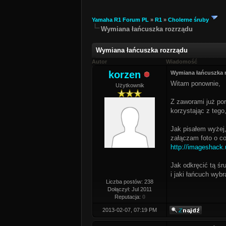
Yamaha R1 Forum PL
»
R1
»
Cholerne śruby
Wymiana łańcuszka rozrządu
Wymiana łańcuszka rozrządu
Autor
Wiadomość
korzen
Wymiana łańcuszka 
Witam ponownie,
Użytkownik
Z zaworami już porz
korzystając z tego
Jak pisałem wyżej,
załączam foto o co
http://imageshack
Jak odkręcić tą śr
i jaki łańcuch wyb
Liczba postów: 238
Dołączył: Jul 2011
Reputacja:
0
2013-02-07, 07:19 PM