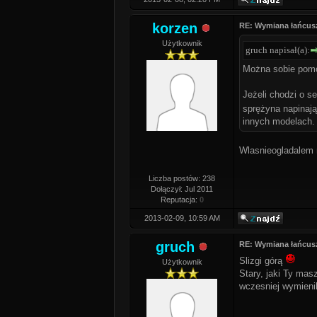
korzen
RE: Wymiana łańcus
Użytkownik
gruch napisał(a):
Można sobie pomó
Jeżeli chodzi o s
sprężyna napinają
innych modelach.
Wlasnieogladalem n
Liczba postów: 238
Dołączył: Jul 2011
Reputacja:
0
2013-02-09, 10:59 AM
gruch
RE: Wymiana łańcus
Slizgi górą
Użytkownik
Stary, jaki Ty masz
wczesniej wymienil