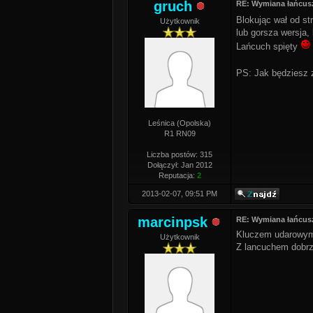
gruch
RE: Wymiana łańcus
Blokując wał od st
Użytkownik
lub gorsza wersja,
Lańcuch spięty
PS: Jak będziesz z
Leśnica (Opolska)
R1 RN09
Liczba postów: 315
Dołączył: Jan 2012
Reputacja:
2
2013-02-07, 09:51 PM
marcinpsk
RE: Wymiana łańcus
Kluczem udarowym n
Użytkownik
Z lancuchem dobrze