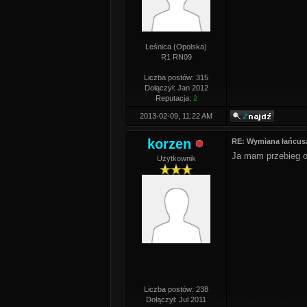
Leśnica (Opolska)
R1 RN09
Liczba postów: 315
Dołączył: Jan 2012
Reputacja:
2
2013-02-09, 11:22 AM
korzen
RE: Wymiana łańcus
Ja mam przebieg ok
Użytkownik
Liczba postów: 238
Dołączył: Jul 2011