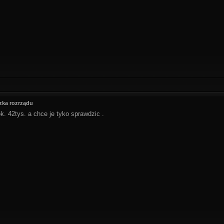
zka rozrządu
. 42tys. a chce je tyko sprawdzic .