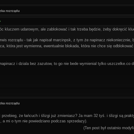
zka rozrządu
c kluczem udarowym, ale zablokować i tak trzeba będzie, żeby dokręcić 
erwis rozrządu - tak jak napisał marcinpsk, z tym że napinacz niekoniecznie,
ca, która jest wymienna, ewentualnie blokada, która nie chce się odblokowa
apinacz i dziala bez zazutow, to go nie bede wymienial tylko uszczelke.co d
zka rozrządu
 przebieg, że łańcuch i ślizgi już zmieniasz? Ja mam 32 tyś. i ślizgi są prak
, a mi o tym nie powiedziano podczas sprzedazy).
(Ten post był ostatnio mody