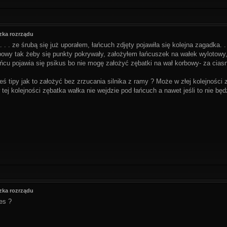
zka rozrządu
. . . ze śrubą się już uporałem, łańcuch zdjęty pojawiła się kolejna zagadka. .
owy tak żeby się punkty pokrywały, założyłem łańcuszek na wałek wylotowy,
cu pojawia się psikus bo nie mogę założyć zębatki na wał korbowy- za cias
ś tipy jak to założyć bez zrzucania silnika z ramy ? Może w złej kolejności zr
 tej kolejności zębatka wałka nie wejdzie pod łańcuch a nawet jeśli to nie będ
zka rozrządu
es ?