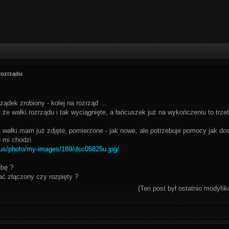
rozrządu
ądek zrobiony - kolej na rozrząd ...
, że wałki rozrządu i tak wyciągnięte, a łańcuszek już na wykończeniu to trz
 wałki mam już zdjęte, pomierzone - jak nowe, ale potrzebuje pomocy jak dos
 mi chodzi
.us/photo/my-images/189/dsc05825u.jpg/
ubę ?
rać złączony czy rozpięty ?
(Ten post był ostatnio modyf