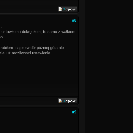
#8
 .
 ustawiłem i dokręciłem, to samo z wałkiem
no.
obiłem- najpierw dół później góra ale
zie już możliwości ustawienia.
#9