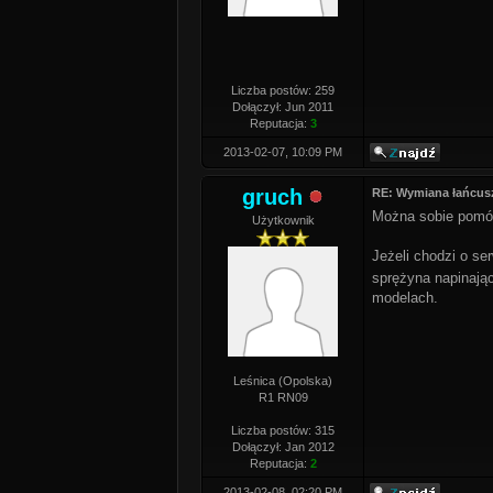
Liczba postów: 259
Dołączył: Jun 2011
Reputacja:
3
2013-02-07, 10:09 PM
gruch
RE: Wymiana łańcus
Można sobie pomóc
Użytkownik
Jeżeli chodzi o se
sprężyna napinając
modelach.
Leśnica (Opolska)
R1 RN09
Liczba postów: 315
Dołączył: Jan 2012
Reputacja:
2
2013-02-08, 02:20 PM