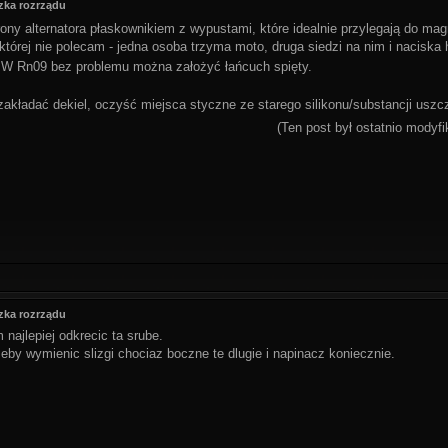
zka rozrządu
rony alternatora płaskownikiem z wypustami, które idealnie przylegają do ma
 której nie polecam - jedna osoba trzyma moto, druga siedzi na nim i naciska 
W Rn09 bez problemu można założyć łańcuch spięty.
akładać dekiel, oczyść miejsca styczne ze starego silikonu/substancji uszcz
(Ten post był ostatnio mody
zka rozrządu
ajlepiej odkrecic ta srube.
by wymienic slizgi chociaz boczne te dlugie i napinacz koniecznie.