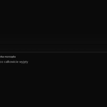
zka rozrządu
 co całkowicie wyjęty