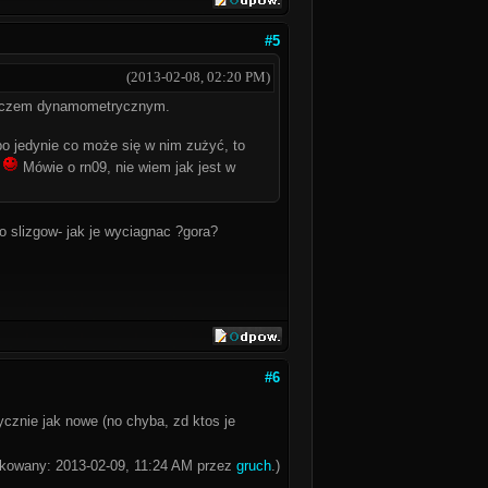
#5
(2013-02-08, 02:20 PM)
kluczem dynamometrycznym.
 bo jedynie co może się w nim zużyć, to
ć
Mówie o rn09, nie wiem jak jest w
o slizgow- jak je wyciagnac ?gora?
#6
tycznie jak nowe (no chyba, zd ktos je
fikowany: 2013-02-09, 11:24 AM przez
gruch
.)