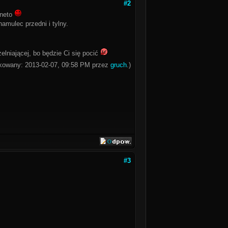
#2
gneto
hamulec przedni i tylny.
elniającej, bo będzie Ci się pocić
fikowany: 2013-02-07, 09:58 PM przez
gruch
.)
#3