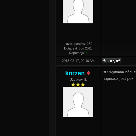
Liczba postów: 259
Dołączył: Jun 2011
Reputacja:
3
2013-02-17, 02:10 AM
korzen
RE: Wymiana łańcus
napinacz jest póki
Użytkownik