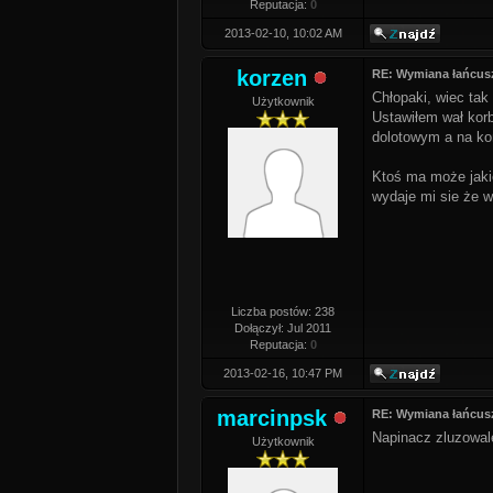
Reputacja:
0
2013-02-10, 10:02 AM
korzen
RE: Wymiana łańcus
Chłopaki, wiec tak 
Użytkownik
Ustawiłem wał korb
dolotowym a na koń
Ktoś ma może jakie
wydaje mi sie że w
Liczba postów: 238
Dołączył: Jul 2011
Reputacja:
0
2013-02-16, 10:47 PM
marcinpsk
RE: Wymiana łańcus
Napinacz zluzowal
Użytkownik