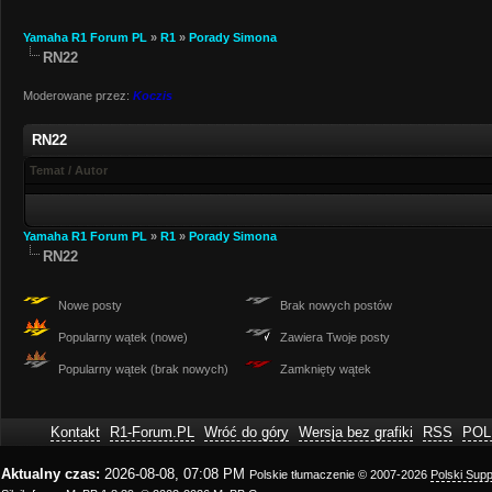
Yamaha R1 Forum PL
»
R1
»
Porady Simona
RN22
Moderowane przez:
Koczis
RN22
Temat
/
Autor
Yamaha R1 Forum PL
»
R1
»
Porady Simona
RN22
Nowe posty
Brak nowych postów
Popularny wątek (nowe)
Zawiera Twoje posty
Popularny wątek (brak nowych)
Zamknięty wątek
Kontakt
R1-Forum.PL
Wróć do góry
Wersja bez grafiki
RSS
POL
Aktualny czas:
2026-08-08, 07:08 PM
Polskie tłumaczenie © 2007-2026
Polski Sup