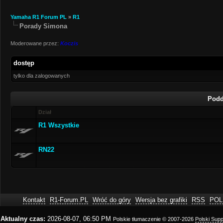
Yamaha R1 Forum PL
»
R1
Porady Simona
Moderowane przez:
Koczis
dostęp
tylko dla zalogowanych
Podd
Dział
R1 Wszystkie
RN22
Kontakt
R1-Forum.PL
Wróć do góry
Wersja bez grafiki
RSS
POL
Aktualny czas:
2026-08-07, 06:50 PM
Polskie tłumaczenie © 2007-2026
Polski Sup