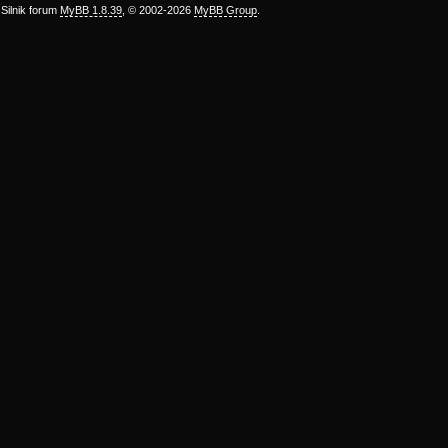
Silnik forum
MyBB 1.8.39
, © 2002-2026
MyBB Group
.