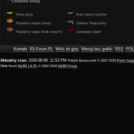
Cholerne śruby
Nowe posty
Brak nowych postów
Popularny wątek (nowe)
Zawiera Twoje posty
Popularny wątek (brak nowych)
Zamknięty wątek
Kontakt
R1-Forum.PL
Wróć do góry
Wersja bez grafiki
RSS
POL
Aktualny czas:
2026-08-08, 11:53 PM
Polskie tłumaczenie © 2007-2026
Polski Sup
Silnik forum
MyBB 1.8.39
, © 2002-2026
MyBB Group
.