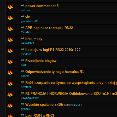
power commander 5
red one
vin
yamaha rn12
APE napinacz rozrządu RN22
CzarR1
brak mocy
lukko1979
Ile oleju w lagi R1 RN22 2010r ???
miodek18
Przebijanie biegów
bart
Odpowietrzenie tylnego hamulca R1
adams
Rn09 szarpanie na 1ynce po wysprzegleniu przy niskiej 
Krmtzzz
R1 FRANCJA i NORWEGIA Odblokowanie ECU rn19 i rn2
kawasakizx9r
Wysokie spalanie zx10r
(Stron:
1
2
3
)
griosek
Lagi RN04 a RN09