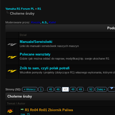
Yamaha R1 Forum PL
»
R1
Cholerne śruby
Moderowane przez:
Koczis
,
A.S.
,
Kafel
Podd
Dział
Manuale/Serwisówki
Linki do manuali i serwisówek naszych maszyn
Polecane warsztaty
Gdzie i jak można oddać do napraw, modyfikacji itp. swoje ukochane R1
Zrób to sam, czyli polak potrafi
Wszelkie pomysły i projekty (dotyczące R1) własnego wykonania, którymi ch
Strony (92):
« Wstecz
1
...
45
46
47
48
49
...
92
Dalej »
Cholerne śruby
Temat
/
Autor
R1 Rn04 Rn01 Zbiornik Paliwa
zax_15