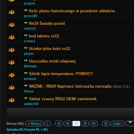
progsm
Ilośc płynu hamulcowgo w przednim układzie.
jezior188
Rn19 Światła przód
smk123
kod lakieru rn12
srubar1
Ucieka tylne koło rn12
pimper
Uszczelka miski olejowej
Michaelo
Silnik lapie temperature. POMOCY
janekpol
WAŻNE - RN19 Napinacz łańcuszka rozrządu
(Stron:
1
2
)
Pewus
Stelaż czaszy RN12 OEM/ zamiennik
pabloLSM
Strony (92):
« Wstecz
1
...
45
46
47
48
49
...
92
Dalej »
Yamaha R1 Forum PL
»
R1