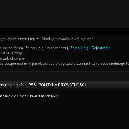
ępu do tej części forum. Możliwe powody takiej sytuacji:
 się na forum. Zaloguj się lub zarejestruj.
Zaloguj się
|
Rejestracja
ia tej strony.
bo zablokowane.
res bezpośrednio w pasek adresu przeglądarki zamiast użyć odpowiedniego fo
rsja bez grafiki
RSS
POLITYKA PRYWATNOŚCI
maczenie © 2007-2026
Polski Support MyBB