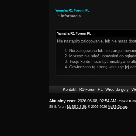
Yamaha R1 Forum PL
Informacja
Yamaha R1 Forum PL
Nie nastąpiło zalogowanie, lub nie masz dost
Nie zalogowano lub nie zarejestrowano
Możesz nie mieć uprawnień do oglądan
Twoje konto może być nieaktywne al
Odwiedzono tę stronę wpisując jej ad
Kontakt
R1-Forum.PL
Wróć do góry
We
Aktualny czas:
2026-08-08, 02:54 AM
Polskie tłu
Silnik forum
MyBB 1.8.39
, © 2002-2026
MyBB Group
.