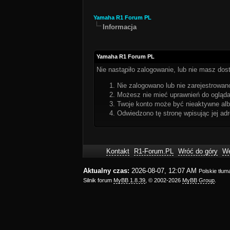
Yamaha R1 Forum PL
Informacja
Yamaha R1 Forum PL
Nie nastąpiło zalogowanie, lub nie masz dost
Nie zalogowano lub nie zarejestrowano
Możesz nie mieć uprawnień do oglądan
Twoje konto może być nieaktywne al
Odwiedzono tę stronę wpisując jej ad
Kontakt
R1-Forum.PL
Wróć do góry
We
Aktualny czas:
2026-08-07, 12:07 AM
Polskie tłu
Silnik forum
MyBB 1.8.39
, © 2002-2026
MyBB Group
.