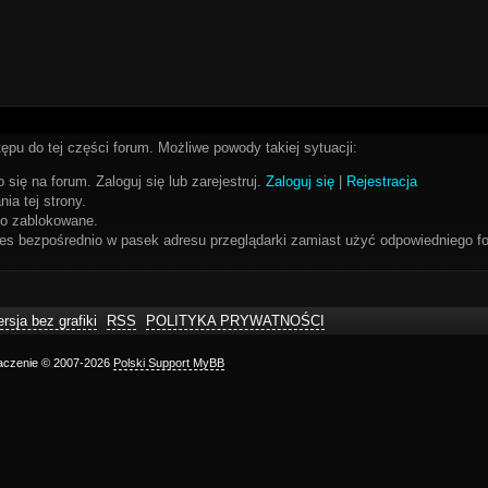
ępu do tej części forum. Możliwe powody takiej sytuacji:
 się na forum. Zaloguj się lub zarejestruj.
Zaloguj się
|
Rejestracja
ia tej strony.
bo zablokowane.
res bezpośrednio w pasek adresu przeglądarki zamiast użyć odpowiedniego fo
rsja bez grafiki
RSS
POLITYKA PRYWATNOŚCI
maczenie © 2007-2026
Polski Support MyBB