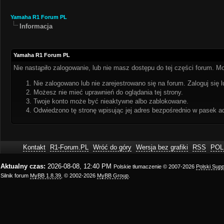
Yamaha R1 Forum PL
Informacja
Yamaha R1 Forum PL
Nie nastąpiło zalogowanie, lub nie masz dostępu do tej części forum. Mo
Nie zalogowano lub nie zarejestrowano się na forum. Zaloguj się l
Możesz nie mieć uprawnień do oglądania tej strony.
Twoje konto może być nieaktywne albo zablokowane.
Odwiedzono tę stronę wpisując jej adres bezpośrednio w pasek a
Kontakt
R1-Forum.PL
Wróć do góry
Wersja bez grafiki
RSS
POL
Aktualny czas:
2026-08-08, 12:40 PM
Polskie tłumaczenie © 2007-2026
Polski Sup
Silnik forum
MyBB 1.8.39
, © 2002-2026
MyBB Group
.