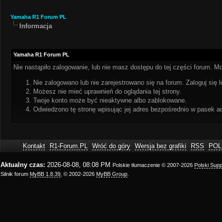
Yamaha R1 Forum PL
Informacja
Yamaha R1 Forum PL
Nie nastąpiło zalogowanie, lub nie masz dostępu do tej części forum. Mo
Nie zalogowano lub nie zarejestrowano się na forum. Zaloguj się l
Możesz nie mieć uprawnień do oglądania tej strony.
Twoje konto może być nieaktywne albo zablokowane.
Odwiedzono tę stronę wpisując jej adres bezpośrednio w pasek a
Kontakt
R1-Forum.PL
Wróć do góry
Wersja bez grafiki
RSS
POL
Aktualny czas:
2026-08-08, 08:08 PM
Polskie tłumaczenie © 2007-2026
Polski Sup
Silnik forum
MyBB 1.8.39
, © 2002-2026
MyBB Group
.