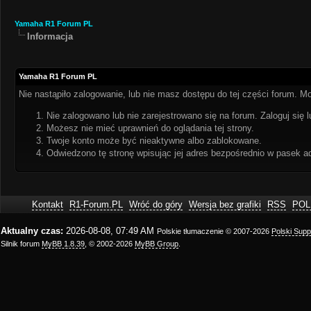
Yamaha R1 Forum PL
Informacja
Yamaha R1 Forum PL
Nie nastąpiło zalogowanie, lub nie masz dostępu do tej części forum. Mo
Nie zalogowano lub nie zarejestrowano się na forum. Zaloguj się l
Możesz nie mieć uprawnień do oglądania tej strony.
Twoje konto może być nieaktywne albo zablokowane.
Odwiedzono tę stronę wpisując jej adres bezpośrednio w pasek a
Kontakt
R1-Forum.PL
Wróć do góry
Wersja bez grafiki
RSS
POL
Aktualny czas:
2026-08-08, 07:49 AM
Polskie tłumaczenie © 2007-2026
Polski Sup
Silnik forum
MyBB 1.8.39
, © 2002-2026
MyBB Group
.