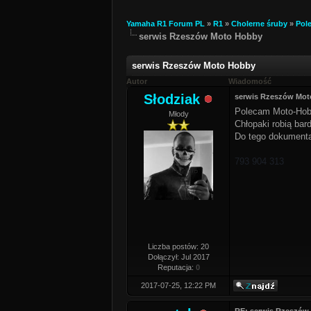
Yamaha R1 Forum PL
»
R1
»
Cholerne śruby
»
Pol
serwis Rzeszów Moto Hobby
serwis Rzeszów Moto Hobby
Autor
Wiadomość
Słodziak
serwis Rzeszów Mo
Polecam Moto-Hob
Młody
Chłopaki robią bar
Do tego dokumenta
793 904 313
Liczba postów: 20
Dołączył: Jul 2017
Reputacja:
0
2017-07-25, 12:22 PM