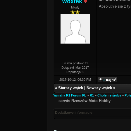
woxtek
RE: serwis Rzeszów
Absolutnie się z t
Młody
Liczba postów: 11
Dołączył: Mar 2017
Reputacja:
0
2017-10-12, 06:30 PM
«
Starszy wątek
|
Nowszy wątek
»
Yamaha R1 Forum PL
»
R1
»
Cholerne śruby
»
Pol
serwis Rzeszów Moto Hobby
Dodatkowe informacje