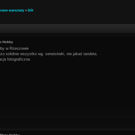
ecane warsztaty
»
Dół
to Hobby
by w Rzeszowie
dzo solidnie wszystko wg. serwisówki, nie jakaś tandeta.
cja fotograficzna