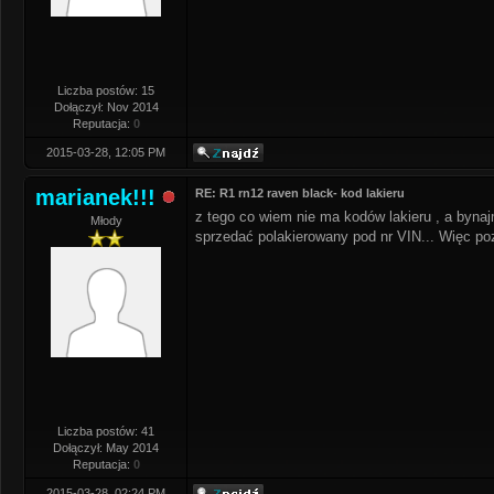
Liczba postów: 15
Dołączył: Nov 2014
Reputacja:
0
2015-03-28, 12:05 PM
marianek!!!
RE: R1 rn12 raven black- kod lakieru
z tego co wiem nie ma kodów lakieru , a bynajm
Młody
sprzedać polakierowany pod nr VIN... Więc pozo
Liczba postów: 41
Dołączył: May 2014
Reputacja:
0
2015-03-28, 02:24 PM