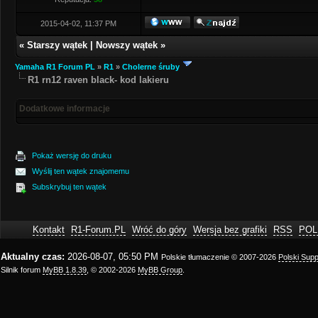
2015-04-02, 11:37 PM
«
Starszy wątek
|
Nowszy wątek
»
Yamaha R1 Forum PL
»
R1
»
Cholerne śruby
R1 rn12 raven black- kod lakieru
Dodatkowe informacje
Pokaż wersję do druku
Wyślij ten wątek znajomemu
Subskrybuj ten wątek
Kontakt
R1-Forum.PL
Wróć do góry
Wersja bez grafiki
RSS
POL
Aktualny czas:
2026-08-07, 05:50 PM
Polskie tłumaczenie © 2007-2026
Polski Sup
Silnik forum
MyBB 1.8.39
, © 2002-2026
MyBB Group
.