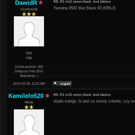
DawidR
RE: R1 rn12 raven black- kod lakieru
Yamaha 0582 Mat Black #2 (MBL2)
Użytkownik
WW
haja
Liczba postów: 350
Dołączył: Feb 2014
Reputacja:
0
2015-03-28, 11:51 AM
Kamilelo520
RE: R1 rn12 raven black- kod lakieru
dzięki kolego, to jest ze strony colorite, czy 
Młody