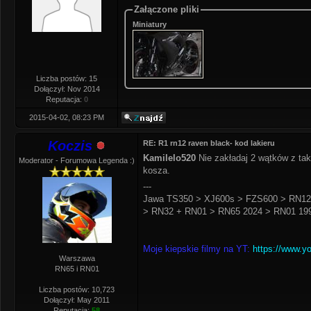
Załączone pliki
Miniatury
Liczba postów: 15
Dołączył: Nov 2014
Reputacja:
0
2015-04-02, 08:23 PM
Koczis
RE: R1 rn12 raven black- kod lakieru
Kamilelo520
Nie zakładaj 2 wątków z tak
Moderator - Forumowa Legenda :)
kosza.
---
Jawa TS350 > XJ600s > FZS600 > RN12
> RN32 + RN01 > RN65 2024 > RN01 199
Moje kiepskie filmy na YT:
https://www.y
Warszawa
RN65 i RN01
Liczba postów: 10,723
Dołączył: May 2011
Reputacja:
58