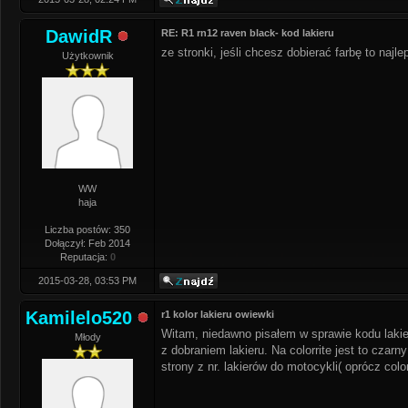
DawidR
RE: R1 rn12 raven black- kod lakieru
ze stronki, jeśli chcesz dobierać farbę to naj
Użytkownik
WW
haja
Liczba postów: 350
Dołączył: Feb 2014
Reputacja:
0
2015-03-28, 03:53 PM
Kamilelo520
r1 kolor lakieru owiewki
Witam, niedawno pisałem w sprawie kodu lakier
Młody
z dobraniem lakieru. Na colorrite jest to cza
strony z nr. lakierów do motocykli( oprócz color