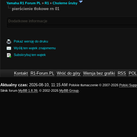
Yamaha R1 Forum PL
»
R1
»
Cholerne śruby
pierścienie tłokowe rn 01
Dodatkowe informacje
Pokaż wersję do druku
Wyślij ten wątek znajomemu
Subskrybuj ten wątek
Kontakt
R1-Forum.PL
Wróć do góry
Wersja bez grafiki
RSS
POL
Aktualny czas:
2026-08-10, 11:15 AM
Polskie tłumaczenie © 2007-2026
Polski Sup
Silnik forum
MyBB 1.8.39
, © 2002-2026
MyBB Group
.