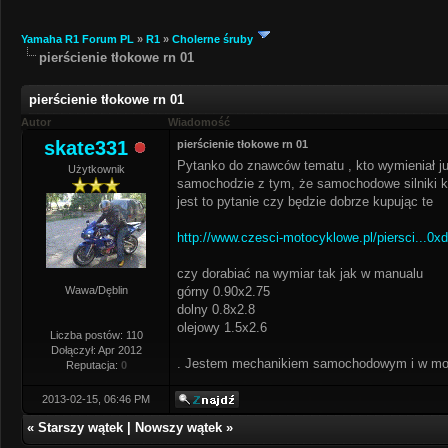
Yamaha R1 Forum PL
»
R1
»
Cholerne śruby
pierścienie tłokowe rn 01
pierścienie tłokowe rn 01
Autor
Wiadomość
skate331
pierścienie tłokowe rn 01
Pytanko do znawców tematu , kto wymieniał już
Użytkownik
samochodzie z tym, że samochodowe silniki kręc
jest to pytanie czy będzie dobrze kupując te
http://www.czesci-motocyklowe.pl/piersci...0xd
czy dorabiać na wymiar tak jak w manualu
Wawa/Dęblin
górny 0.90x2.75
dolny 0.8x2.8
olejowy 1.5x2.6
Liczba postów: 110
Dołączył: Apr 2012
. Jestem mechanikiem samochodowym i w mo
Reputacja:
0
2013-02-15, 06:46 PM
«
Starszy wątek
|
Nowszy wątek
»