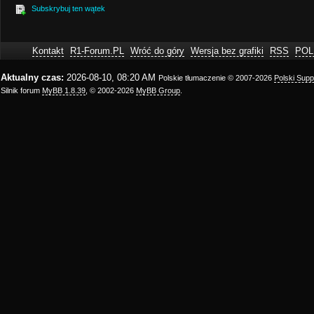
Subskrybuj ten wątek
Kontakt
R1-Forum.PL
Wróć do góry
Wersja bez grafiki
RSS
POL
Aktualny czas:
2026-08-10, 08:20 AM
Polskie tłumaczenie © 2007-2026
Polski Sup
Silnik forum
MyBB 1.8.39
, © 2002-2026
MyBB Group
.