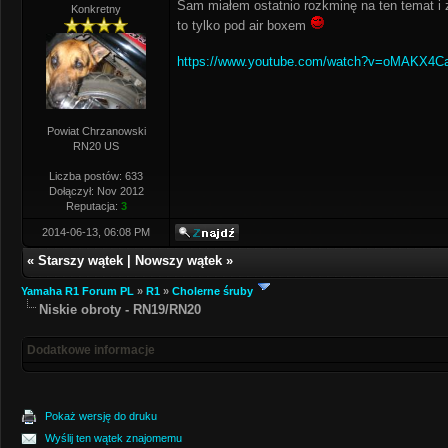
Sam miałem ostatnio rozkminę na ten temat i 
Konkretny
to tylko pod air boxem
https://www.youtube.com/watch?v=oMAKX4C
Powiat Chrzanowski
RN20 US
Liczba postów: 633
Dołączył: Nov 2012
Reputacja:
3
2014-06-13, 06:08 PM
«
Starszy wątek
|
Nowszy wątek
»
Yamaha R1 Forum PL
»
R1
»
Cholerne śruby
Niskie obroty - RN19/RN20
Dodatkowe informacje
Pokaż wersję do druku
Wyślij ten wątek znajomemu