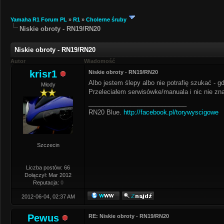
Yamaha R1 Forum PL
»
R1
»
Cholerne śruby
Niskie obroty - RN19/RN20
Niskie obroty - RN19/RN20
Autor
Wiadomość
krisr1
Niskie obroty - RN19/RN20
Albo jestem ślepy albo nie potrafię szukać - g
Młody
Przeleciałem serwisówke/manuala i nic nie zna
____________________________
RN20 Blue.
http://facebook.pl/torywyscigowe
Szczecin
Liczba postów: 66
Dołączył: Mar 2012
Reputacja:
0
2012-06-04, 02:37 AM
Pewus
RE: Niskie obroty - RN19/RN20