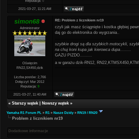
Reputacja:
0
2021-03-27, 11:21 AM
simon68
RE: Problem z licznikiem nr19
czyli jak masz ściągnięte i kostka głębiej pewn
Administrator
daj go do elektronika do wygrzania..
szybkie drogi są dla szybkich motocykli, szybk
na chuj koni kupa jak kierowca dupa.........
GAZU PIZDO..........
a w garażu dzik-RN12, RN22,KTMSX450,K
Oświęcim
RN22,SX450,dzik
Liczba postów: 2,766
Dołączył: Mar 2012
Reputacja:
9
2021-03-27, 11:40 AM
«
Starszy wątek
|
Nowszy wątek
»
Yamaha R1 Forum PL
»
R1
»
Nasze Dzidy
»
RN19 / RN20
Problem z licznikiem nr19
Dodatkowe informacje