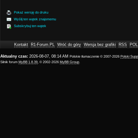
Pokaż wersję do druku
Wyślij ten wątek znajomemu
Subskrybuj ten wątek
Kontakt
R1-Forum.PL
Wróć do góry
Wersja bez grafiki
RSS
POL
Aktualny czas:
2026-08-07, 08:14 AM
Polskie tłumaczenie © 2007-2026
Polski Sup
Silnik forum
MyBB 1.8.39
, © 2002-2026
MyBB Group
.