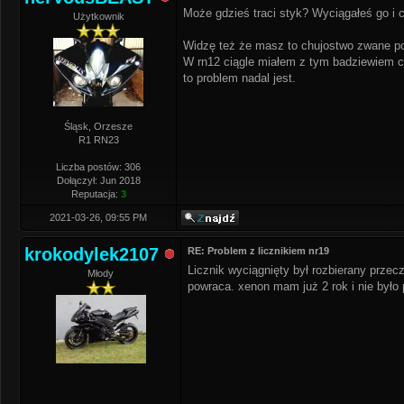
Może gdzieś traci styk? Wyciągałeś go i c
Użytkownik
Widzę też że masz to chujostwo zwane p
W rn12 ciągle miałem z tym badziewiem ch
to problem nadal jest.
Śląsk, Orzesze
R1 RN23
Liczba postów: 306
Dołączył: Jun 2018
Reputacja:
3
2021-03-26, 09:55 PM
krokodylek2107
RE: Problem z licznikiem nr19
Licznik wyciągnięty był rozbierany przec
Młody
powraca. xenon mam już 2 rok i nie było 