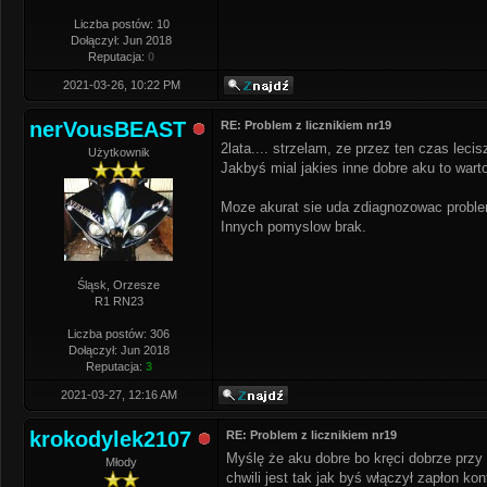
Liczba postów: 10
Dołączył: Jun 2018
Reputacja:
0
2021-03-26, 10:22 PM
nerVousBEAST
RE: Problem z licznikiem nr19
2lata.... strzelam, ze przez ten czas lec
Użytkownik
Jakbyś mial jakies inne dobre aku to wart
Moze akurat sie uda zdiagnozowac problem
Innych pomyslow brak.
Śląsk, Orzesze
R1 RN23
Liczba postów: 306
Dołączył: Jun 2018
Reputacja:
3
2021-03-27, 12:16 AM
krokodylek2107
RE: Problem z licznikiem nr19
Myślę że aku dobre bo kręci dobrze przy
Młody
chwili jest tak jak byś włączył zapłon k