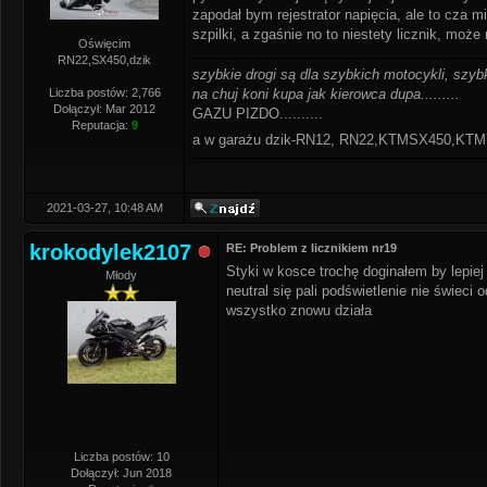
zapodał bym rejestrator napięcia, ale to cza m
szpilki, a zgaśnie no to niestety licznik, moż
Oświęcim
RN22,SX450,dzik
szybkie drogi są dla szybkich motocykli, szybk
Liczba postów: 2,766
na chuj koni kupa jak kierowca dupa.........
Dołączył: Mar 2012
GAZU PIZDO..........
Reputacja:
9
a w garażu dzik-RN12, RN22,KTMSX450,K
2021-03-27, 10:48 AM
krokodylek2107
RE: Problem z licznikiem nr19
Styki w kosce trochę doginałem by lepiej
Młody
neutral się pali podświetlenie nie świeci
wszystko znowu działa
Liczba postów: 10
Dołączył: Jun 2018