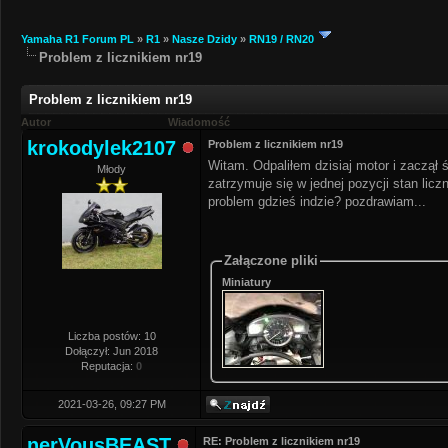
Yamaha R1 Forum PL
»
R1
»
Nasze Dzidy
»
RN19 / RN20
Problem z licznikiem nr19
Problem z licznikiem nr19
Autor
Wiadomość
krokodylek2107
Problem z licznikiem nr19
Witam. Odpaliłem dzisiaj motor i zaczął 
Młody
zatrzymuje się w jednej pozycji stan lic
problem gdzieś indzie? pozdrawiam...
Załączone pliki
Miniatury
Liczba postów: 10
Dołączył: Jun 2018
Reputacja:
0
2021-03-26, 09:27 PM
nerVousBEAST
RE: Problem z licznikiem nr19