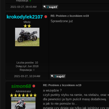
Reputacja:
9
2021-03-27, 09:43 AM
krokodylek2107
RE: Problem z licznikiem nr19
Sprawdzone już
Młody
Liczba postów: 10
Dołączył: Jun 2018
Reputacja:
0
2021-03-27, 10:24 AM
simon68
RE: Problem z licznikiem nr19
a wszędzie ?
Administrator
czyli punkty styku na ramie, na stelażu, oraz w
dla pewności ja bym puścił masę dodatkową.
a jak to nie pomoże to...
pytanie czy dzieje się tylko jak jeździsz czy n