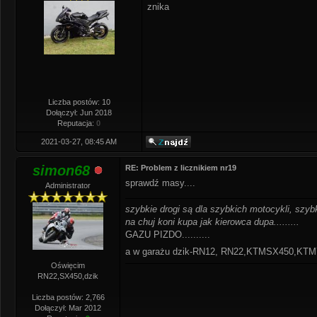
znika
Liczba postów: 10
Dołączył: Jun 2018
Reputacja:
0
2021-03-27, 08:45 AM
simon68
RE: Problem z licznikiem nr19
sprawdź masy....
Administrator
szybkie drogi są dla szybkich motocykli, szybk
na chuj koni kupa jak kierowca dupa.........
GAZU PIZDO..........
a w garażu dzik-RN12, RN22,KTMSX450,K
Oświęcim
RN22,SX450,dzik
Liczba postów: 2,766
Dołączył: Mar 2012