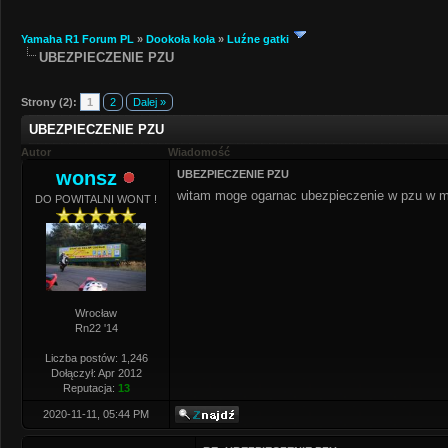
Yamaha R1 Forum PL
»
Dookoła koła
»
Luźne gatki
UBEZPIECZENIE PZU
Strony (2):
1
2
Dalej »
UBEZPIECZENIE PZU
Autor
Wiadomość
wonsz
UBEZPIECZENIE PZU
witam moge ogarnac ubezpieczenie w pzu w mia
DO POWITALNI WONT !
Wrocław
Rn22 '14
Liczba postów: 1,246
Dołączył: Apr 2012
Reputacja:
13
2020-11-11, 05:44 PM