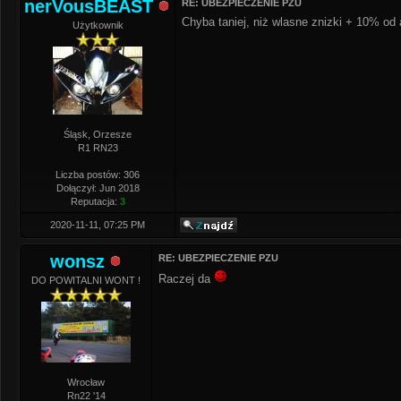
nerVousBEAST
RE: UBEZPIECZENIE PZU
Chyba taniej, niż wlasne znizki + 10% od 
Użytkownik
Śląsk, Orzesze
R1 RN23
Liczba postów: 306
Dołączył: Jun 2018
Reputacja:
3
2020-11-11, 07:25 PM
wonsz
RE: UBEZPIECZENIE PZU
Raczej da
DO POWITALNI WONT !
Wrocław
Rn22 '14