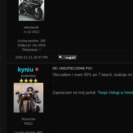
włocławek
rn 22 2012
Liczba postów: 160
Dołączył: Jan 2018
Reputacja:
0
2020-12-13, 02:47 PM
kyniu
RE: UBEZPIECZENIE PZU
Obczaiłem i mam 55% po 7 latach, brakuje mi p
Konkretny
-
Zapraszam na mój portal:
Twoje Usługi w Inter
Rzeszów
RN22
Liczba postów: 942