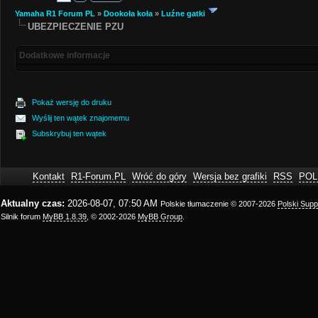
Yamaha R1 Forum PL
»
Dookoła koła
»
Luźne gatki
UBEZPIECZENIE PZU
Dodatkowe informacje
Pokaż wersję do druku
Wyślij ten wątek znajomemu
Subskrybuj ten wątek
Kontakt
R1-Forum.PL
Wróć do góry
Wersja bez grafiki
RSS
POL
Aktualny czas:
2026-08-07, 07:50 AM
Polskie tłumaczenie © 2007-2026
Polski Sup
Silnik forum
MyBB 1.8.39
, © 2002-2026
MyBB Group
.