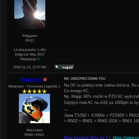
Potęgowo
RN12
Liczba postów: 1,461
Dołączył: May 2017
Reputacja:
8
2020-11-13, 12:57 AM
Koczis
RE: UBEZPIECZENIE PZU
Na OC to praktycznie żadna różnica. Bo cz
Moderator - Forumowa Legenda :)
Co innego AC.
Np. Mając 60% zniżki w PZU AC wyliczył n
Gdybyś miał AC na rn32 za 1000pln to b
---
Jawa TS350 > XJ600s > FZS600 > RN12
> RN32 + RN01 > RN65 2024 > RN01 199
Warszawa
RN65 i RN01
Moje kiepskie filmy na YT:
https://www.y