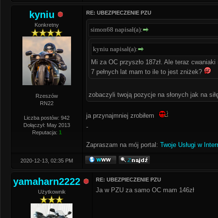
kyniu
RE: UBEZPIECZENIE PZU
Konkretny
simon68 napisał(a):
kyniu napisał(a):
Mi za OC przyszło 187zł. Ale teraz cwaniaki 
7 pełnych lat mam to ile to jest zniżek?
zobaczyli twoją pozycje na słonych jak na sił
Rzeszów
RN22
ja przynajmniej zrobiłem
Liczba postów: 942
Dołączył: May 2013
-
Reputacja:
1
Zapraszam na mój portal:
Twoje Usługi w Inter
2020-12-13, 02:35 PM
yamaharn2222
RE: UBEZPIECZENIE PZU
Ja w PZU za samo OC mam 146zł
Użytkownik