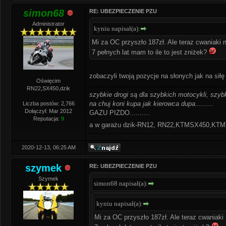
simon68
RE: UBEZPIECZENIE PZU
Administrator
kyniu napisał(a):
Mi za OC przyszło 187zł. Ale teraz cwaniaki n
7 pełnych lat mam to ile to jest zniżek?
zobaczyli twoją pozycje na słonych jak na siłę
Oświęcim
RN22,SX450,dzik
szybkie drogi są dla szybkich motocykli, szybk
na chuj koni kupa jak kierowca dupa.........
Liczba postów: 2,766
Dołączył: Mar 2012
GAZU PIZDO..........
Reputacja:
9
a w garażu dzik-RN12, RN22,KTMSX450,K
2020-12-13, 06:25 AM
szymek
RE: UBEZPIECZENIE PZU
Szymek
simon68 napisał(a):
kyniu napisał(a):
Mi za OC przyszło 187zł. Ale teraz cwaniaki 