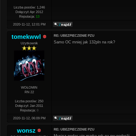
Liczba postów: 1,246
Dołączył: Apr 2012
Reputacja:
13
2020-11-12, 12:01 PM
tomekwwl
RE: UBEZPIECZENIE PZU
Samo OC mniej jak 132pln na rok?
Użytkownik
WOŁOMIN
RN 22
Liczba postów: 250
Dołączył: Jan 2011
Reputacja:
0
2020-11-12, 06:09 PM
wonsz
RE: UBEZPIECZENIE PZU
Musisz podac vin marke rok na pw podeslij