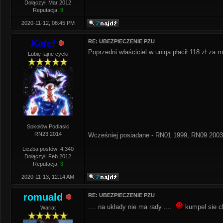
Dołączył: Mar 2012
Reputacja:
9
2020-11-12, 08:45 PM
Kafel
RE: UBEZPIECZENIE PZU
Poprzedni właściciel w uniqa płacił 118 zł za r
Lubię fajne cycki
Sokołów Podlaski
RN23 2014
Wcześniej posiadane - RN01 1999, RN09 2003
Liczba postów: 4,340
Dołączył: Feb 2012
Reputacja:
3
2020-11-13, 12:14 AM
romuald
RE: UBEZPIECZENIE PZU
.... na układy nie ma rady ....
kumpel sie ch
Wariat