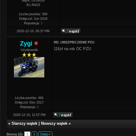
Śląsk, Orzesze
R1 RN23
Liczba postów: 306
Dołączył: Jun 2018
Reputacja:
3
2020-12-15, 05:37 PM
Zygi
RE: UBEZPIECZENIE PZU
116zł na rok OC PZU
Użytkownik
Liczba postów: 466
Dołączył: Dec 2017
Reputacja:
0
2020-12-15, 11:57 PM
«
Starszy wątek
|
Nowszy wątek
»
Strony (2):
1
2
Dalej »