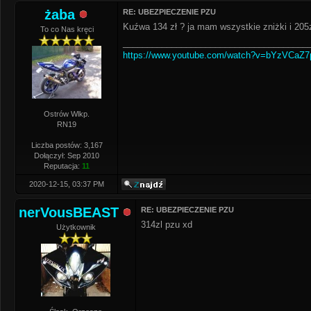
żaba
RE: UBEZPIECZENIE PZU
Kuźwa 134 zł ? ja mam wszystkie zniżki i 205z
To co Nas kręci
______________________________________
https://www.youtube.com/watch?v=bYzVCaZ
Ostrów Wlkp.
RN19
Liczba postów: 3,167
Dołączył: Sep 2010
Reputacja:
11
2020-12-15, 03:37 PM
nerVousBEAST
RE: UBEZPIECZENIE PZU
314zl pzu xd
Użytkownik