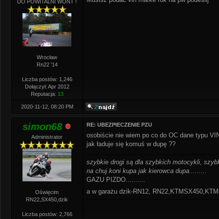
DO POWITALNI WONT !
Wrocław
Rn22 '14
Liczba postów: 1,246
Dołączył: Apr 2012
Reputacja:
13
2020-11-12, 08:20 PM
simon68
RE: UBEZPIECZENIE PZU
osobiście nie wiem po co do OC dane typu VIN r
Administrator
jak ładuje się komuś w dupę ??
szybkie drogi są dla szybkich motocykli, szybk
na chuj koni kupa jak kierowca dupa.........
GAZU PIZDO..........
a w garażu dzik-RN12, RN22,KTMSX450,K
Oświęcim
RN22,SX450,dzik
Liczba postów: 2,766