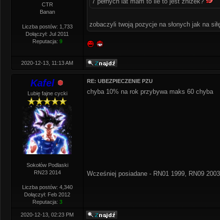
7 pełnych lat mam to ile to jest zniżek?
CTR
Banan
zobaczyli twoją pozycje na słonych jak na sił
Liczba postów: 1,733
Dołączył: Jul 2011
Reputacja:
9
2020-12-13, 11:13 AM
Kafel
RE: UBEZPIECZENIE PZU
chyba 10% na rok przybywa maks 60 chyba
Lubię fajne cycki
Sokołów Podlaski
RN23 2014
Wcześniej posiadane - RN01 1999, RN09 2003
Liczba postów: 4,340
Dołączył: Feb 2012
Reputacja:
3
2020-12-13, 02:23 PM