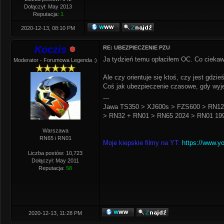
Dołączył: May 2013
Reputacja:
1
2020-12-13, 08:10 PM
Koczis
RE: UBEZPIECZENIE PZU
Ja tydzień temu opłaciłem OC. Co ciekaw
Moderator - Forumowa Legenda :)
Ale czy orientuje się ktoś, czy jest gdzi
Coś jak ubezpieczenie czasowe, gdy wyje
---
Jawa TS350 > XJ600s > FZS600 > RN12
> RN32 + RN01 > RN65 2024 > RN01 199
Warszawa
RN65 i RN01
Moje kiepskie filmy na YT:
https://www.y
Liczba postów: 10,723
Dołączył: May 2011
Reputacja:
58
2020-12-13, 11:28 PM