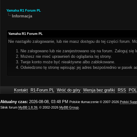
Yamaha R1 Forum PL
Informacja
Yamaha R1 Forum PL
Nie nastąpiło zalogowanie, lub nie masz dostępu do tej części forum. Mo
Nie zalogowano lub nie zarejestrowano się na forum. Zaloguj się l
Możesz nie mieć uprawnień do oglądania tej strony.
Twoje konto może być nieaktywne albo zablokowane.
Odwiedzono tę stronę wpisując jej adres bezpośrednio w pasek a
Kontakt
R1-Forum.PL
Wróć do góry
Wersja bez grafiki
RSS
POL
Aktualny czas:
2026-08-08, 03:48 PM
Polskie tłumaczenie © 2007-2026
Polski Sup
Silnik forum
MyBB 1.8.39
, © 2002-2026
MyBB Group
.