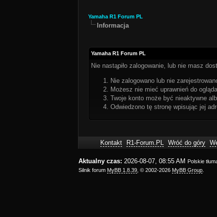
Yamaha R1 Forum PL
Informacja
Yamaha R1 Forum PL
Nie nastąpiło zalogowanie, lub nie masz dost
Nie zalogowano lub nie zarejestrowano
Możesz nie mieć uprawnień do oglądan
Twoje konto może być nieaktywne al
Odwiedzono tę stronę wpisując jej ad
Kontakt
R1-Forum.PL
Wróć do góry
We
Aktualny czas:
2026-08-07, 08:55 AM
Polskie tłu
Silnik forum
MyBB 1.8.39
, © 2002-2026
MyBB Group
.