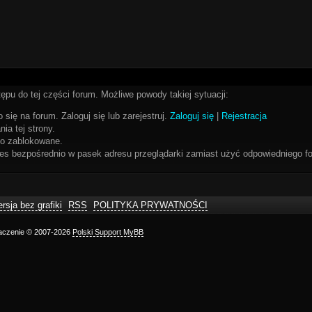
ępu do tej części forum. Możliwe powody takiej sytuacji:
 się na forum. Zaloguj się lub zarejestruj.
Zaloguj się
|
Rejestracja
ia tej strony.
bo zablokowane.
res bezpośrednio w pasek adresu przeglądarki zamiast użyć odpowiedniego fo
rsja bez grafiki
RSS
POLITYKA PRYWATNOŚCI
maczenie © 2007-2026
Polski Support MyBB