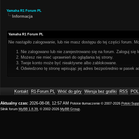
Yamaha R1 Forum PL
Informacja
Yamaha R1 Forum PL
Nie nastąpiło zalogowanie, lub nie masz dostępu do tej części forum. Mo
Nie zalogowano lub nie zarejestrowano się na forum. Zaloguj się l
Możesz nie mieć uprawnień do oglądania tej strony.
Twoje konto może być nieaktywne albo zablokowane.
Odwiedzono tę stronę wpisując jej adres bezpośrednio w pasek a
Kontakt
R1-Forum.PL
Wróć do góry
Wersja bez grafiki
RSS
POL
Aktualny czas:
2026-08-08, 12:57 AM
Polskie tłumaczenie © 2007-2026
Polski Sup
Silnik forum
MyBB 1.8.39
, © 2002-2026
MyBB Group
.