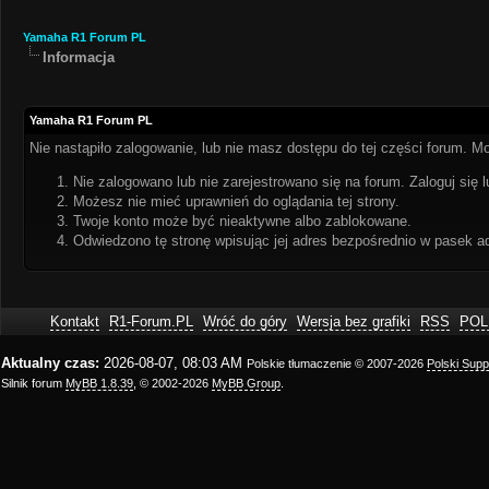
Yamaha R1 Forum PL
Informacja
Yamaha R1 Forum PL
Nie nastąpiło zalogowanie, lub nie masz dostępu do tej części forum. Mo
Nie zalogowano lub nie zarejestrowano się na forum. Zaloguj się l
Możesz nie mieć uprawnień do oglądania tej strony.
Twoje konto może być nieaktywne albo zablokowane.
Odwiedzono tę stronę wpisując jej adres bezpośrednio w pasek a
Kontakt
R1-Forum.PL
Wróć do góry
Wersja bez grafiki
RSS
POL
Aktualny czas:
2026-08-07, 08:03 AM
Polskie tłumaczenie © 2007-2026
Polski Sup
Silnik forum
MyBB 1.8.39
, © 2002-2026
MyBB Group
.