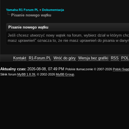
Yamaha R1 Forum PL
»
Dokumentacja
Pisanie nowego wątku
Pisanie nowego wątku
Jeśli chcesz utworzyć nowy wątek na forum, wybierz dział w którym chce
masz uprawnień" oznacza to, że nie masz uprawnień do pisania w danym
Kontakt
R1-Forum.PL
Wróć do góry
Wersja bez grafiki
RSS
POL
Aktualny czas:
2026-08-08, 07:49 PM
Polskie tłumaczenie © 2007-2026
Polski Sup
Silnik forum
MyBB 1.8.39
, © 2002-2026
MyBB Group
.