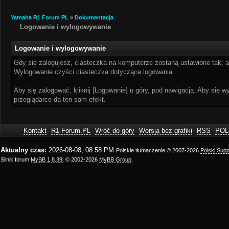
Yamaha R1 Forum PL
»
Dokumentacja
Logowanie i wylogowywanie
Logowanie i wylogowywanie
Gdy się zalogujesz, ciasteczka na komputerze zostaną ustawione tak, a
Wylogowanie czyści ciasteczka dotyczące logowania.
Aby się zalogować, kliknij [Logowanie] u góry, pod nawigacją. Aby się
przeglądarce da ten sam efekt.
Kontakt
R1-Forum.PL
Wróć do góry
Wersja bez grafiki
RSS
POL
Aktualny czas:
2026-08-08, 08:58 PM
Polskie tłumaczenie © 2007-2026
Polski Sup
Silnik forum
MyBB 1.8.39
, © 2002-2026
MyBB Group
.