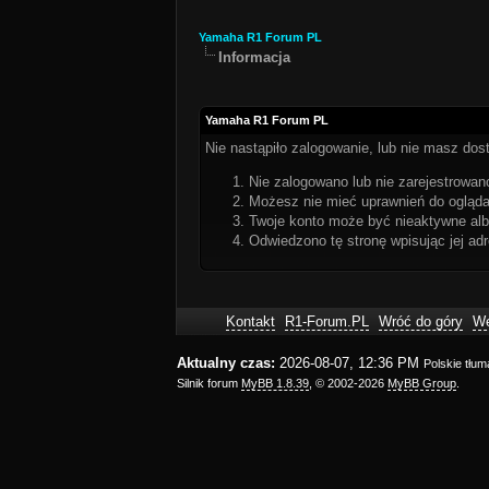
Yamaha R1 Forum PL
Informacja
Yamaha R1 Forum PL
Nie nastąpiło zalogowanie, lub nie masz dost
Nie zalogowano lub nie zarejestrowano
Możesz nie mieć uprawnień do oglądan
Twoje konto może być nieaktywne al
Odwiedzono tę stronę wpisując jej ad
Kontakt
R1-Forum.PL
Wróć do góry
We
Aktualny czas:
2026-08-07, 12:36 PM
Polskie tłu
Silnik forum
MyBB 1.8.39
, © 2002-2026
MyBB Group
.