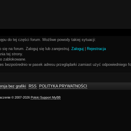
ępu do tej części forum. Możliwe powody takiej sytuacji:
 się na forum. Zaloguj się lub zarejestruj.
Zaloguj
|
Rejestracja
ia tej strony.
bo zablokowane.
res bezpośrednio w pasek adresu przeglądarki zamiast użyć odpowiedniego fo
rsja bez grafiki
RSS
POLITYKA PRYWATNOŚCI
maczenie © 2007-2026
Polski Support MyBB