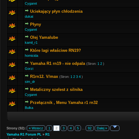
Cygaret
Uciekający płyn chłodzenia
dukat
Płyny
Cygaret
Olej Yamalube
kamil_r1
Które lagi właściwe RN19?
homicida
Yamaha R1 rn19 - nie odpala
(Stron:
1
2
)
Gorzi
R1rn12. V/max
(Stron:
1
2
3
4
)
sim_dr
Metaliczny szelest z silnika
Cygaret
Przełącznik , Menu Yamaha r1 rn32
Bulka
Strony (92):
« Wstecz
1
2
3
4
5
...
92
Dalej »
Yamaha R1 Forum PL
»
R1