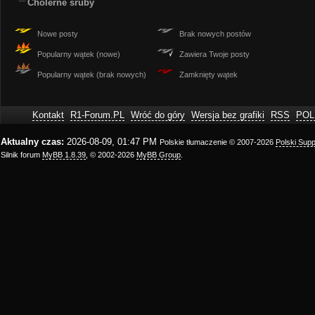
Cholerne śruby
Nowe posty
Brak nowych postów
Popularny wątek (nowe)
Zawiera Twoje posty
Popularny wątek (brak nowych)
Zamknięty wątek
Kontakt
R1-Forum.PL
Wróć do góry
Wersja bez grafiki
RSS
POL
Aktualny czas:
2026-08-09, 01:47 PM
Polskie tłumaczenie © 2007-2026
Polski Sup
Silnik forum
MyBB 1.8.39
, © 2002-2026
MyBB Group
.