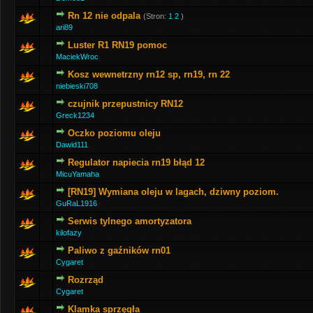
Rn 12 nie odpala
(Stron:
1
2
)
ari89
Luster R1 RN19 pomoc
MaciekWroc
Kosz wewnetrzny rn12 sp, rn19, rn 22
niebieski708
czujnik przepustnicy RN12
Greck1234
Oczko poziomu oleju
Dawid111
Regulator napiecia rn19 błąd 12
MicuYamaha
[RN19] Wymiana oleju w lagach, dziwny poziom.
GuRaL1916
Serwis tylnego amortyzatora
kilofazy
Paliwo z gaźników rn01
Cygaret
Rozrząd
Cygaret
Klamka sprzęgła