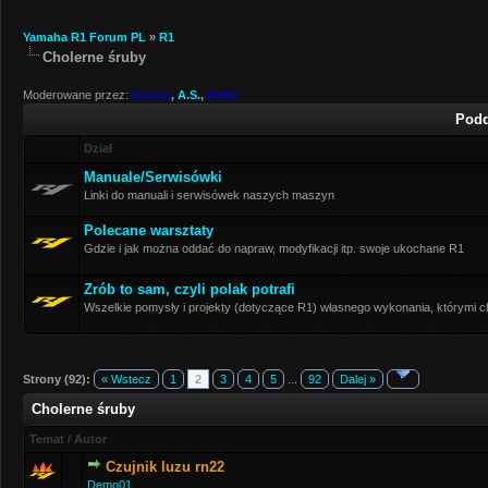
Yamaha R1 Forum PL
»
R1
Cholerne śruby
Moderowane przez:
Koczis
,
A.S.
,
Kafel
Podd
Dział
Manuale/Serwisówki
Linki do manuali i serwisówek naszych maszyn
Polecane warsztaty
Gdzie i jak można oddać do napraw, modyfikacji itp. swoje ukochane R1
Zrób to sam, czyli polak potrafi
Wszelkie pomysły i projekty (dotyczące R1) własnego wykonania, którymi ch
Strony (92):
« Wstecz
1
2
3
4
5
...
92
Dalej »
Cholerne śruby
Temat
/
Autor
Czujnik luzu rn22
Demo01