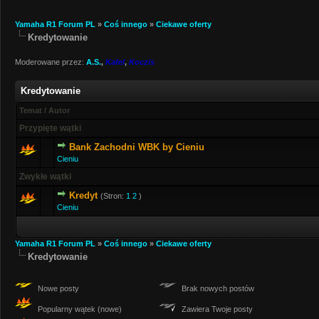
Yamaha R1 Forum PL
»
Coś innego
»
Ciekawe oferty
Kredytowanie
Moderowane przez:
A.S.
,
Kafel
,
Koczis
Kredytowanie
Temat
/
Autor
Przypięte wątki
Bank Zachodni WBK by Cieniu
Cieniu
Zwykłe wątki
Kredyt
(Stron:
1
2
)
Cieniu
Yamaha R1 Forum PL
»
Coś innego
»
Ciekawe oferty
Kredytowanie
Nowe posty
Brak nowych postów
Popularny wątek (nowe)
Zawiera Twoje posty