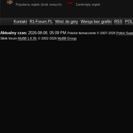
Popularny wątek (brak nowych)
Zamknięty wątek
Kontakt
R1-Forum.PL
Wróć do góry
Wersja bez grafiki
RSS
POL
Aktualny czas:
2026-08-08, 05:09 PM
Polskie tłumaczenie © 2007-2026
Polski Sup
Silnik forum
MyBB 1.8.39
, © 2002-2026
MyBB Group
.