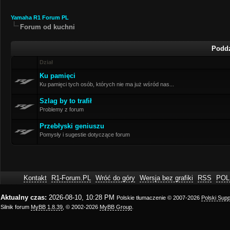
Yamaha R1 Forum PL
Forum od kuchni
Poddz
Dział
Ku pamięci
Ku pamięci tych osób, których nie ma już wśród nas...
Szlag by to trafił
Problemy z forum
Przebłyski geniuszu
Pomysły i sugestie dotyczące forum
Kontakt
R1-Forum.PL
Wróć do góry
Wersja bez grafiki
RSS
POL
Aktualny czas:
2026-08-10, 10:28 PM
Polskie tłumaczenie © 2007-2026
Polski Sup
Silnik forum
MyBB 1.8.39
, © 2002-2026
MyBB Group
.