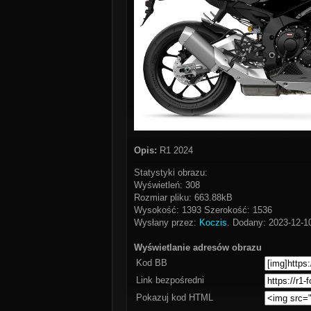
Opis:
R1 2024
Statystyki obrazu:
Wyświetleń: 308
Rozmiar pliku: 663.88kB
Wysokość: 1393 Szerokość: 1536
Wysłany przez:
Koczis
. Dodany: 2023-12-1
Wyświetlanie adresów obrazu
Kod BB
Link bezpośredni
Pokazuj kod HTML