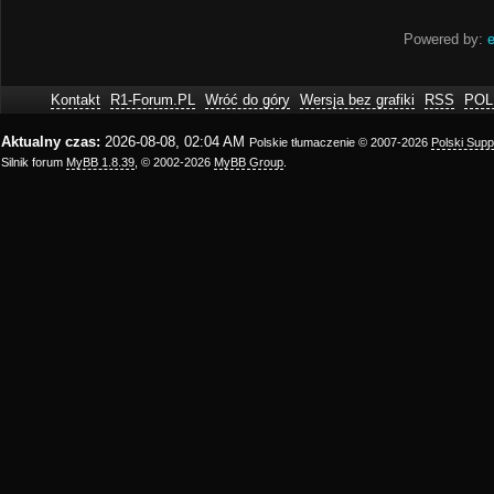
Powered by:
e
Kontakt
R1-Forum.PL
Wróć do góry
Wersja bez grafiki
RSS
POL
Aktualny czas:
2026-08-08, 02:04 AM
Polskie tłumaczenie © 2007-2026
Polski Sup
Silnik forum
MyBB 1.8.39
, © 2002-2026
MyBB Group
.