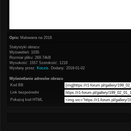
Opis:
Malowana na 2018.
Statystyki obrazu:
Wyświetleń: 1035
Rozmiar pliku: 269.74kB
Wysokość: 1557 Szerokość: 1218
Wysłany przez:
Koczis
. Dodany: 2018-01-02
Wyświetlanie adresów obrazu
Kod BB
Link bezpośredni
Pokazuj kod HTML