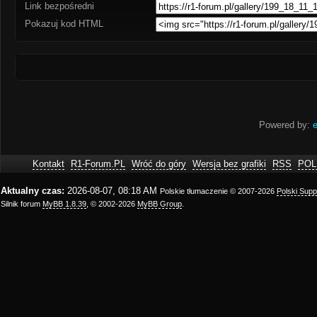
Link bezpośredni
Pokazuj kod HTML
Powered by:
e
Kontakt
R1-Forum.PL
Wróć do góry
Wersja bez grafiki
RSS
POL
Aktualny czas:
2026-08-07, 08:18 AM
Polskie tłumaczenie © 2007-2026
Polski Sup
Silnik forum
MyBB 1.8.39
, © 2002-2026
MyBB Group
.