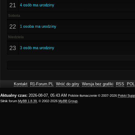
21
4 osób ma urodziny
Sobota
22
1 osoba ma urodziny
Niedziela
23
3 osób ma urodziny
Kontakt
R1-Forum.PL
Wróć do góry
Wersja bez grafiki
RSS
POL
Aktualny czas:
2026-08-07, 05:43 AM
Polskie tłumaczenie © 2007-2026
Polski Sup
Silnik forum
MyBB 1.8.39
, © 2002-2026
MyBB Group
.