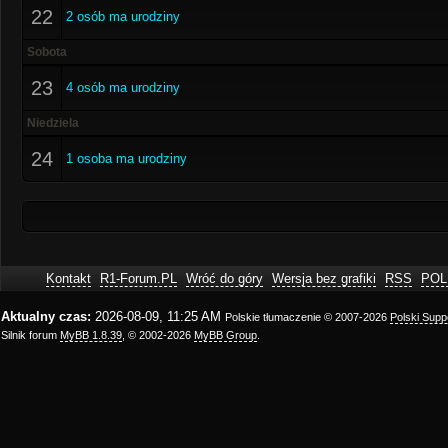
22
2 osób ma urodziny
Sobota
23
4 osób ma urodziny
Niedziela
24
1 osoba ma urodziny
Kontakt
R1-Forum.PL
Wróć do góry
Wersja bez grafiki
RSS
POL
Aktualny czas:
2026-08-09, 11:25 AM
Polskie tłumaczenie © 2007-2026
Polski Sup
Silnik forum
MyBB 1.8.39
, © 2002-2026
MyBB Group
.