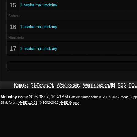
15
1 osoba ma urodziny
Sobota
16
1 osoba ma urodziny
Niedziela
17
1 osoba ma urodziny
Kontakt
R1-Forum.PL
Wróć do góry
Wersja bez grafiki
RSS
POL
Aktualny czas:
2026-08-07, 10:49 AM
Polskie tłumaczenie © 2007-2026
Polski Sup
Silnik forum
MyBB 1.8.39
, © 2002-2026
MyBB Group
.