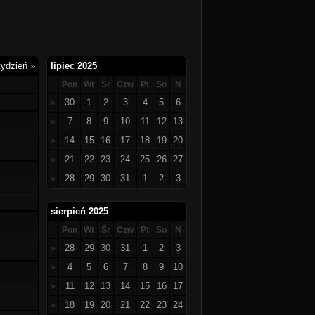
tydzień »
lipiec 2025
Pon
Wt
Śr
Czw
Pt
So
N
30
1
2
3
4
5
6
»
7
8
9
10
11
12
13
»
14
15
16
17
18
19
20
»
21
22
23
24
25
26
27
»
28
29
30
31
1
2
3
»
sierpień 2025
Pon
Wt
Śr
Czw
Pt
So
N
28
29
30
31
1
2
3
»
4
5
6
7
8
9
10
»
11
12
13
14
15
16
17
»
18
19
20
21
22
23
24
»