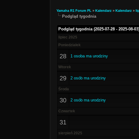
Yamaha R1 Forum PL
»
Kalendarz
»
Kalendarz
»
li
Podgląd tygodnia
Podgląd tygodnia (2025-07-28 - 2025-08-03
lipiec 2025
Poniedziałek
28
1 osoba ma urodziny
Wtorek
29
2 osób ma urodziny
Środa
30
2 osób ma urodziny
Czwartek
31
sierpień 2025