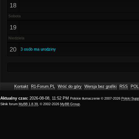
18
Sobota
19
Niedziela
20
3 osób ma urodziny
Kontakt
R1-Forum.PL
Wróć do góry
Wersja bez grafiki
RSS
POL
Aktualny czas:
2026-08-08, 11:52 PM
Polskie tłumaczenie © 2007-2026
Polski Sup
Silnik forum
MyBB 1.8.39
, © 2002-2026
MyBB Group
.