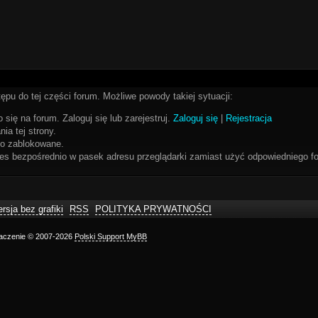
ępu do tej części forum. Możliwe powody takiej sytuacji:
 się na forum. Zaloguj się lub zarejestruj.
Zaloguj się
|
Rejestracja
ia tej strony.
bo zablokowane.
res bezpośrednio w pasek adresu przeglądarki zamiast użyć odpowiedniego fo
rsja bez grafiki
RSS
POLITYKA PRYWATNOŚCI
maczenie © 2007-2026
Polski Support MyBB