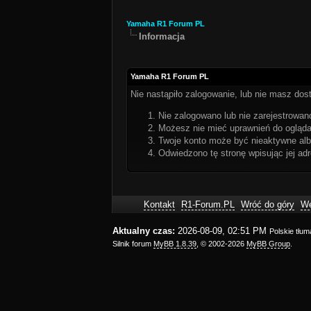
Yamaha R1 Forum PL
Informacja
Yamaha R1 Forum PL
Nie nastąpiło zalogowanie, lub nie masz dost
Nie zalogowano lub nie zarejestrowano
Możesz nie mieć uprawnień do oglądan
Twoje konto może być nieaktywne al
Odwiedzono tę stronę wpisując jej ad
Kontakt
R1-Forum.PL
Wróć do góry
We
Aktualny czas:
2026-08-09, 02:51 PM
Polskie tłu
Silnik forum
MyBB 1.8.39
, © 2002-2026
MyBB Group
.