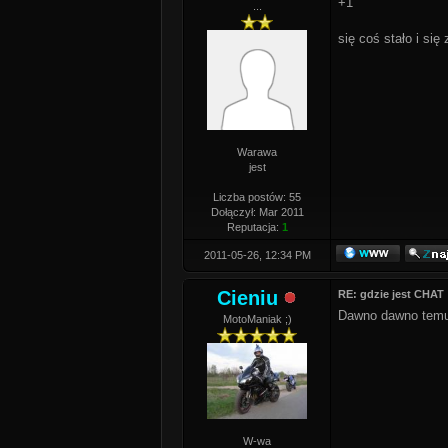
+1
...
się coś stało i się 
Warawa
jest
Liczba postów: 55
Dołączył: Mar 2011
Reputacja:
1
2011-05-26, 12:34 PM
Cieniu
RE: gdzie jest CHAT
Dawno dawno temu, 
MotoManiak ;)
W-wa