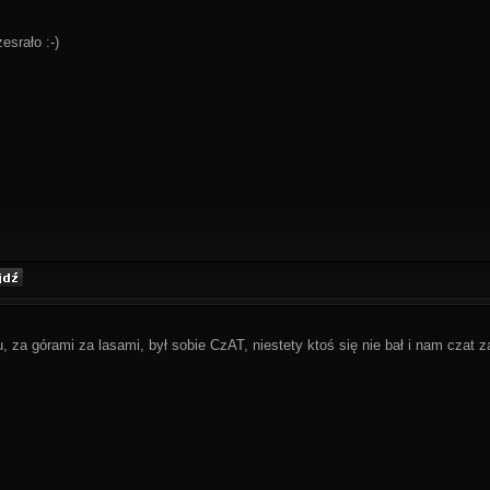
zesrało :-)
za górami za lasami, był sobie CzAT, niestety ktoś się nie bał i nam czat z