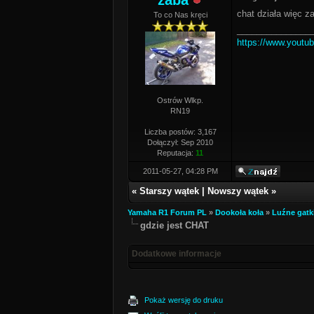
żaba
chat działa więc 
To co Nas kręci
_______________
https://www.yout
Ostrów Wlkp.
RN19
Liczba postów: 3,167
Dołączył: Sep 2010
Reputacja:
11
2011-05-27, 04:28 PM
«
Starszy wątek
|
Nowszy wątek
»
Yamaha R1 Forum PL
»
Dookoła koła
»
Luźne gatk
gdzie jest CHAT
Dodatkowe informacje
Pokaż wersję do druku