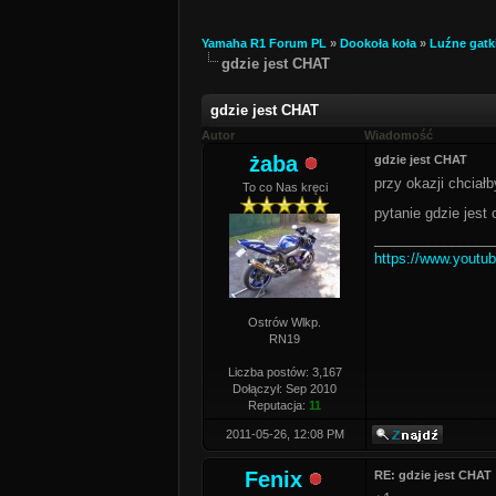
Yamaha R1 Forum PL
»
Dookoła koła
»
Luźne gatk
gdzie jest CHAT
gdzie jest CHAT
Autor
Wiadomość
żaba
gdzie jest CHAT
przy okazji chciał
To co Nas kręci
pytanie gdzie jes
_______________
https://www.yout
Ostrów Wlkp.
RN19
Liczba postów: 3,167
Dołączył: Sep 2010
Reputacja:
11
2011-05-26, 12:08 PM
Fenix
RE: gdzie jest CHAT