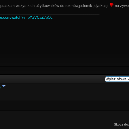
zapraszam wszystkich użytkowników do rozmów,polemik ,dyskusji
na żywo
__________________________________________________
ube.com/watch?v=bYzVCaZ7pOc
i
Skocz do