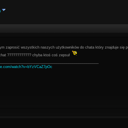
i
bym zaprosić wszystkich naszych użytkowników do chata który znajduje się po
t chat ???????????? chyba ktoś coś zepsuł
__________________________________________________
ube.com/watch?v=bYzVCaZ7pOc