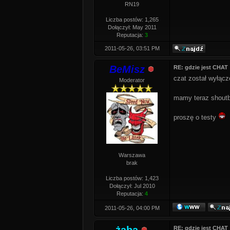
RN19
Liczba postów: 1,265
Dołączył: May 2011
Reputacja:
3
2011-05-26, 03:51 PM
BeMisz
RE: gdzie jest CHAT
czat został wyłącz
Moderator
mamy teraz shout
proszę o testy
Warszawa
brak
Liczba postów: 1,423
Dołączył: Jul 2010
Reputacja:
4
2011-05-26, 04:00 PM
RE: gdzie jest CHAT