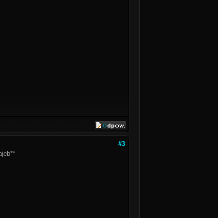
#3
ajeb**