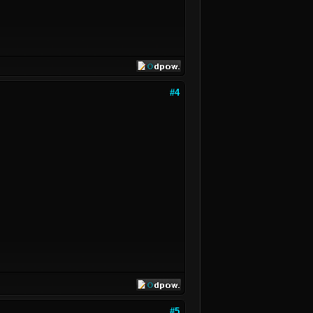
#4
#5