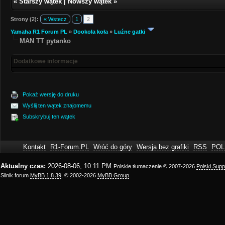
«
Starszy wątek
|
Nowszy wątek
»
Strony (2):
« Wstecz
1
2
Yamaha R1 Forum PL
»
Dookoła koła
»
Luźne gatki
MAN TT pytanko
Dodatkowe informacje
Pokaż wersję do druku
Wyślij ten wątek znajomemu
Subskrybuj ten wątek
Kontakt
R1-Forum.PL
Wróć do góry
Wersja bez grafiki
RSS
POL
Aktualny czas:
2026-08-06, 10:11 PM
Polskie tłumaczenie © 2007-2026
Polski Sup
Silnik forum
MyBB 1.8.39
, © 2002-2026
MyBB Group
.