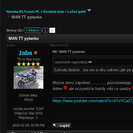
Yamaha R1 Forum PL
»
Dookoła koła
»
Luźne gatki
MAN TT pytanko
Strony (2):
« Wstecz
1
2
MAN TT pytanko
Autor
Wiadomość
żaba
RE: MAN TT pytanko
To co Nas kręci
maniutek napisał(a):
Szkoda bedzie...lza sie w oku zakreci jak po
Można temu zapobiec............, pozostawiając
dobre
ale oczywiście każdy robi co uważa
______________________________________
Ostrów Wlkp.
RN19
https://www.youtube.com/watch?v=bYzVCaZ
Liczba postów: 3,167
Dołączył: Sep 2010
Reputacja:
11
2019-02-03, 02:59 PM