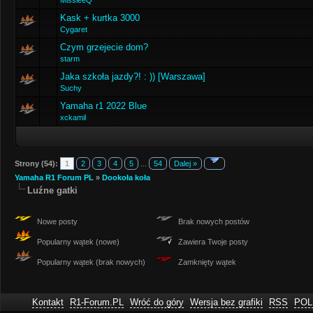
MissieeQ
Kask + kurtka 3000
Cygaret
Czym grzejecie dom?
starm
Jaka szkoła jazdy?! : )) [Warszawa]
Suchy
Yamaha r1 2022 Blue
xckamil
Strony (54):
1
2
3
4
5
...
54
Dalej »
Yamaha R1 Forum PL
»
Dookoła koła
Luźne gatki
Nowe posty
Brak nowych postów
Popularny wątek (nowe)
Zawiera Twoje posty
Popularny wątek (brak nowych)
Zamknięty wątek
Kontakt
R1-Forum.PL
Wróć do góry
Wersja bez grafiki
RSS
POL