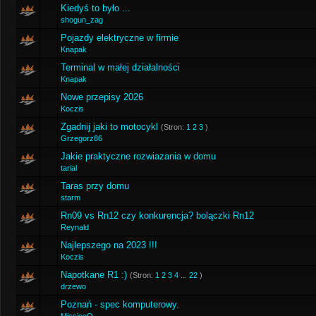
Kiedyś to było ...
shogun_zag
Pojazdy elektryczne w firmie
Knapak
Terminal w małej działalności
Knapak
Nowe przepisy 2026
Koczis
Zgadnij jaki to motocykl
(Stron:
1
2
3
)
Grzegorz86
Jakie praktyczne rozwiazania w domu
tarial
Taras przy domu
starm
Rn09 vs Rn12 czy konkurencja? bolączki Rn12
Reynald
Najlepszego na 2023 !!!
Koczis
Napotkane R1 :)
(Stron:
1
2
3
4
...
22
)
drzewo
Poznań - spec komputerowy.