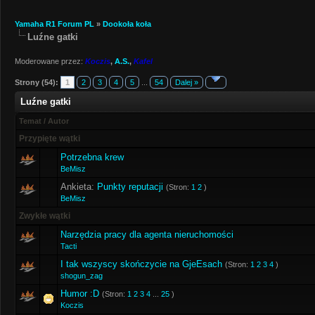
Yamaha R1 Forum PL
»
Dookoła koła
Luźne gatki
Moderowane przez:
Koczis
,
A.S.
,
Kafel
Strony (54):
1
2
3
4
5
...
54
Dalej »
Luźne gatki
Temat
/
Autor
Przypięte wątki
Potrzebna krew
BeMisz
Ankieta:
Punkty reputacji
(Stron:
1
2
)
BeMisz
Zwykłe wątki
Narzędzia pracy dla agenta nieruchomości
Tacti
I tak wszyscy skończycie na GjeEsach
(Stron:
1
2
3
4
)
shogun_zag
Humor :D
(Stron:
1
2
3
4
...
25
)
Koczis