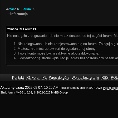
Yamaha R1 Forum PL
Informacja
Yamaha R1 Forum PL
Nie nastąpiło zalogowanie, lub nie masz dostępu do tej części forum. Mo
Nie zalogowano lub nie zarejestrowano się na forum. Zaloguj się l
Możesz nie mieć uprawnień do oglądania tej strony.
Twoje konto może być nieaktywne albo zablokowane.
Odwiedzono tę stronę wpisując jej adres bezpośrednio w pasek a
Kontakt
R1-Forum.PL
Wróć do góry
Wersja bez grafiki
RSS
POL
Aktualny czas:
2026-08-07, 10:29 AM
Polskie tłumaczenie © 2007-2026
Polski Sup
Silnik forum
MyBB 1.8.39
, © 2002-2026
MyBB Group
.