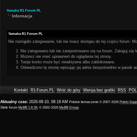
Yamaha R1 Forum PL
Informacja
Yamaha R1 Forum PL
Nie nastąpiło zalogowanie, lub nie masz dostępu do tej części forum. Mo
Nie zalogowano lub nie zarejestrowano się na forum. Zaloguj się l
Możesz nie mieć uprawnień do oglądania tej strony.
Twoje konto może być nieaktywne albo zablokowane.
Odwiedzono tę stronę wpisując jej adres bezpośrednio w pasek a
Kontakt
R1-Forum.PL
Wróć do góry
Wersja bez grafiki
RSS
POL
Aktualny czas:
2026-08-10, 08:18 AM
Polskie tłumaczenie © 2007-2026
Polski Sup
Silnik forum
MyBB 1.8.39
, © 2002-2026
MyBB Group
.