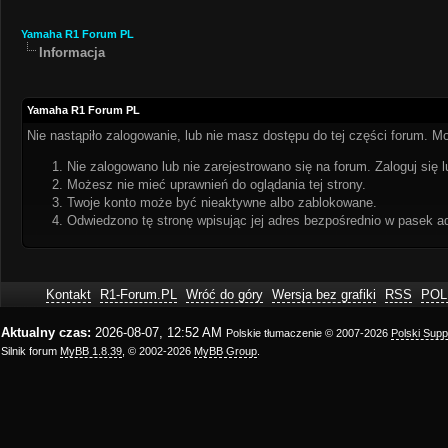
Yamaha R1 Forum PL
Informacja
Yamaha R1 Forum PL
Nie nastąpiło zalogowanie, lub nie masz dostępu do tej części forum. Mo
Nie zalogowano lub nie zarejestrowano się na forum. Zaloguj się l
Możesz nie mieć uprawnień do oglądania tej strony.
Twoje konto może być nieaktywne albo zablokowane.
Odwiedzono tę stronę wpisując jej adres bezpośrednio w pasek a
Kontakt
R1-Forum.PL
Wróć do góry
Wersja bez grafiki
RSS
POL
Aktualny czas:
2026-08-07, 12:52 AM
Polskie tłumaczenie © 2007-2026
Polski Sup
Silnik forum
MyBB 1.8.39
, © 2002-2026
MyBB Group
.