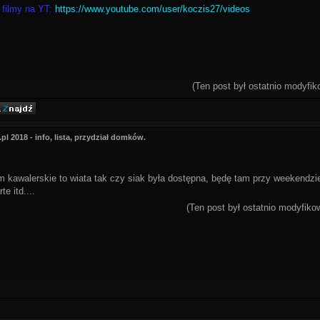
 filmy na YT:
https://www.youtube.com/user/koczis27/videos
(Ten post był ostatnio modyfi
l 2018 - info, lista, przydział domków.
am kawalerskie to wiata tak czy siak była dostępna, będę tam przy weekendzi
e itd....
(Ten post był ostatnio modyfik