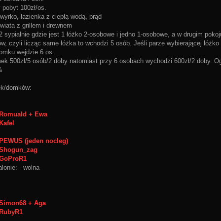
y pobyt 100zł/os.
 wyrko, łazienka z ciepłą wodą, prąd
 wiata z grillem i drewnem
2 sypialnie gdzie jest 1 łóżko 2-osobowe i jedno 1-osobowe, a w drugim pokoj
ów, czyli licząc same łóżka to wchodzi 5 osób. Jeśli parze wybierającej łóżk
omku wejdzie 6 os.
ek 500zł/5 osób/2 doby natomiast przy 6 osobach wychodzi 600zł/2 doby. Ogó
%
żek/domków:
Romuald + Ewa
Kafel
PEWUS (jeden nocleg)
Shogun_zag
GoProR1
lonie: - wolna
Simon68 + Aga
RubyR1