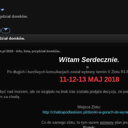
rzydział domków.
zydział domków.
.pl 2018 - info, lista, przydział domków.
Witam Serdecznie.
Po długich i burzliwych konsultacjach został wybrany termin V Zlotu R1-F
11-12-13 MAJ 2018
dbyć nad morzem, ale ze względu na brak tras została podjęta decyzja, że po
ym za chwilę.
Miejsce Zlotu:
http://chatkapodlaskiem.pl/domki-w-gorach-do-wyna
Co do samego zlotu, to tym razem
wstępny
plan jest
Piątek: