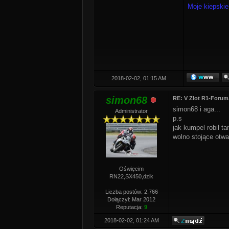
Moje kiepskie
2018-02-02, 01:15 AM
simon68
RE: V Zlot R1-Forum.p
simon68 i aga...
Administrator
p.s
jak kumpel robił t
wolno stojące otwart
Oświęcim
RN22,SX450,dzik
Liczba postów: 2,766
Dołączył: Mar 2012
Reputacja:
9
2018-02-02, 01:24 AM