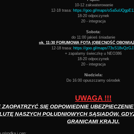
10-12 zakwaterowanie
12-18 trasa:
https://goo.gl/maps/oSa5uUQgpE1
18-20 odpoczynek
20 - integracja
Sobota:
do 11:00 jakieś śniadanie
ok. 11:30 FORUMOWA FOTA (OBECNOŚĆ OBOWIĄ
12-18 trasa:
https://goo.gl/maps/73sS18vQzGJ
+ zapalamy świeczkę u NEO386
18-20 odpoczynek
20 - integracja
Niedziela:
Do 16:00 opuszczamy ośrodek
UWAGA !!!
 ZAOPATRZYĆ SIĘ ODPOWIEDNIE UBEZPIECZENIE 
LUTĘ NASZYCH POŁUDNIOWYCH SĄSIADÓW, GDYŻ
GRANICAMI KRAJU.
 ośrodka i cen: