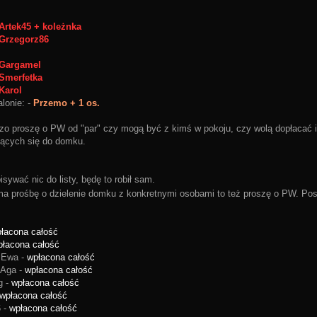
Artek45 + koleżnka
Grzegorz86
Gargamel
Smerfetka
Karol
alonie: -
Przemo + 1 os.
zo proszę o PW od "par" czy mogą być z kimś w pokoju, czy wolą dopłacać i
ących się do domku.
sywać nic do listy, będę to robił sam.
 ma prośbę o dzielenie domku z konkretnymi osobami to też proszę o PW. P
łacona całość
płacona całość
 Ewa -
wpłacona całość
 Aga -
wpłacona całość
g -
wpłacona całość
wpłacona całość
6 -
wpłacona całość