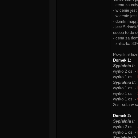
- cena za cał
- w cenie jest
- w cenie jest
- domki mają 
- jest 5 domk
osoba to do d
- cena za dom
- zaliczka 30
Przydział łó
Domek 1:
Sypialnia I:
wyrko 2 os. -
wyrko 1 os. -
Sypialnia II:
wyrko 1 os. -
wyrko 1 os. -
wyrko 1 os. -
2os. sofa w sa
Domek 2:
Sypialnia I:
wyrko 2 os. -
wyrko 1 os. -
Sypialnia II: