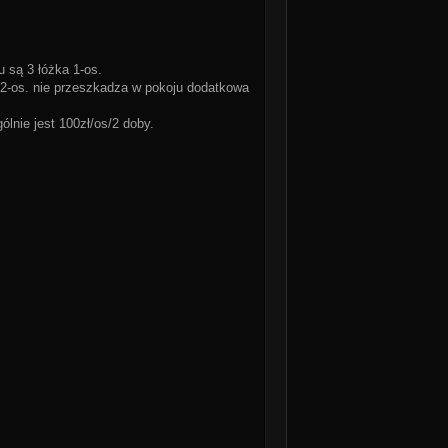
u są 3 łóżka 1-os.
o 2-os. nie przeszkadza w pokoju dodatkowa
lnie jest 100zł/os/2 doby.