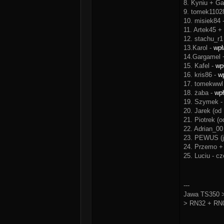
8. Kyniu + Ga
9. tomek1102
10. misiek84 
11. Artek45 +
12. stachu_r1
13.Karol -
wpł
14.Gargamel 
15. Kafel -
wp
16. kris86 -
w
17. tomekwwl
18. żaba -
wp
19. Szymek -
20. Jarek (od
21. Piotrek (
22. Adrian_00
23. PEWUS (j
24. Przemo + 
25. Luciu - c
---
Jawa TS350 >
> RN32 + RN0