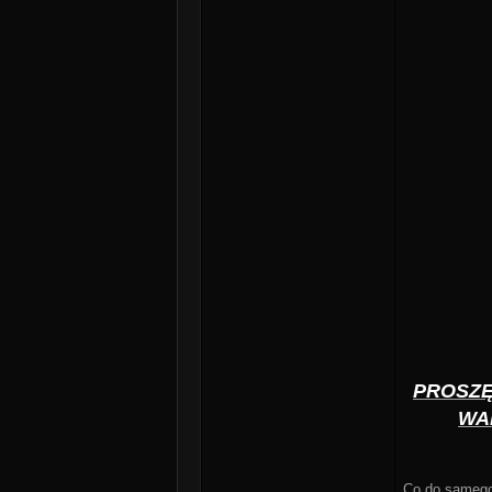
PROSZĘ
WA
Co do samego