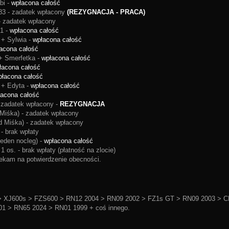
bi -
wpłacona całość
83 - zadatek wpłacony
(REZYGNACJA - PRACA)
- zadatek wpłacony
 1 -
wpłacona całość
 + Sylwia -
wpłacona całość
acona całość
+ Smerfetka -
wpłacona całość
łacona całość
płacona całość
 + Edyta -
wpłacona całość
łacona całość
 zadatek wpłacony -
REZYGNACJA
 Miśka) - zadatek wpłacony
od Miśka) - zadatek wpłacony
 - brak wpłaty
eden nocleg) -
wpłacona całość
1 os. - brak wpłaty (płatność na zlocie)
zekam na potwierdzenie obecności.
 XJ600s > FZS600 > RN12 2004 > RN09 2002 > FZ1s GT > RN09 2003 > C
1 > RN65 2024 > RN01 1999 + coś innego.