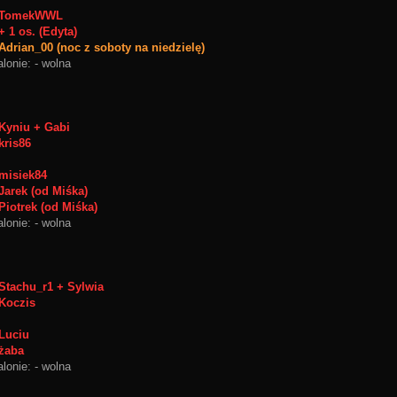
TomekWWL
+ 1 os. (Edyta)
Adrian_00 (noc z soboty na niedzielę)
lonie: - wolna
Kyniu + Gabi
kris86
misiek84
Jarek (od Miśka)
Piotrek (od Miśka)
lonie: - wolna
Stachu_r1 + Sylwia
Koczis
Luciu
żaba
lonie: - wolna