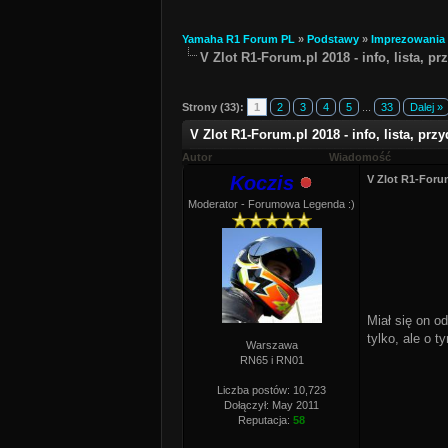
Yamaha R1 Forum PL
»
Podstawy
»
Imprezowania
V Zlot R1-Forum.pl 2018 - info, lista, p
Strony (33):
1
2
3
4
5
...
33
Dalej »
V Zlot R1-Forum.pl 2018 - info, lista, pr
Autor
Wiadomość
Koczis
V Zlot R1-Forum
Moderator - Forumowa Legenda :)
Miał się on o
tylko, ale o t
Warszawa
RN65 i RN01
Liczba postów: 10,723
Dołączył: May 2011
Reputacja:
58