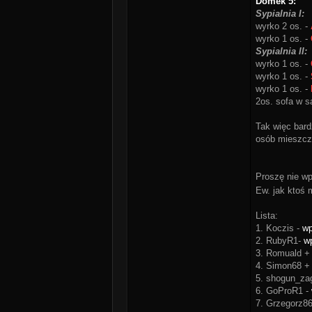
Domek 5:
Sypialnia I:
wyrko 2 os. -
wyrko 1 os. -
Sypialnia II:
wyrko 1 os. -
wyrko 1 os. -
wyrko 1 os. -
2os. sofa w s
Tak więc bard
osób mieszcz
Proszę nie wpi
Ew. jak ktoś
Lista:
1. Koczis -
wp
2. RubyR1-
w
3. Romuald +
4. Simon68 +
5. shogun_za
6. GoProR1 -
7. Grzegorz8